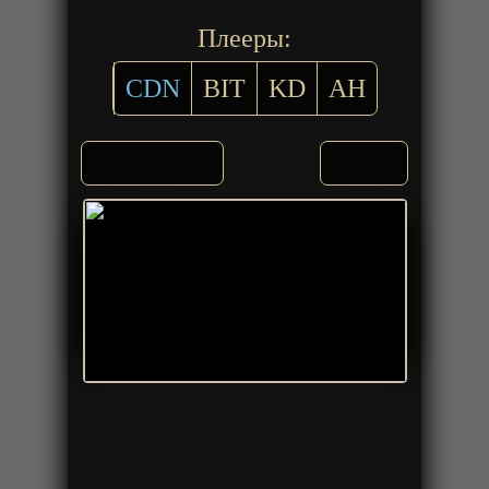
Плееры:
CDN
BIT
KD
AH