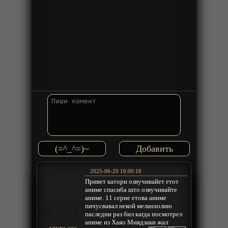
(=^_^=)~
2025-06-20 16:00:16
Привет катори озвучивайет етот
аниме спасиба што озвучивайте
аниме. 11 серие етова аниме
пичусвавал некой меланхолию
паследни раз бил кагда посмотрел
аниме из Хаяо Миядзаки жал