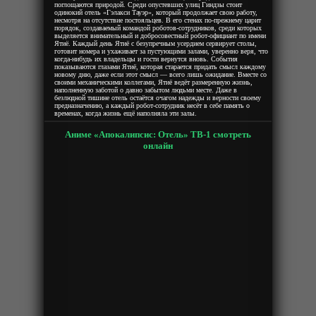
поглощаются природой. Среди опустевших улиц Гиндзы стоит
одинокий отель «Гэлакси Тауэр», который продолжает свою работу,
несмотря на отсутствие постояльцев. В его стенах по-прежнему царит
порядок, создаваемый командой роботов-сотрудников, среди которых
выделяется внимательный и добросовестный робот-официант по имени
Ятиё. Каждый день Ятиё с безупречным усердием сервирует столы,
готовит номера и ухаживает за пустующими залами, уверенно веря, что
когда-нибудь их владельцы и гости вернутся вновь. События
показываются глазами Ятиё, которая старается придать смысл каждому
новому дню, даже если этот смысл — всего лишь ожидание. Вместе со
своими механическими коллегами, Ятиё ведёт размеренную жизнь,
наполненную заботой о давно забытом людьми месте. Даже в
безлюдной тишине отель остаётся очагом надежды и верности своему
предназначению, а каждый робот-сотрудник несёт в себе память о
временах, когда жизнь ещё наполняла эти залы.
Аниме «Апокалипсис: Отель» ТВ-1 смотреть
онлайн