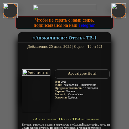
Чтобы не терять с нами связь,
подписывайся на наш
Telegram
«Апокалипсис: Отель» ТВ-1
Добавленно: 25 июня 2025 | Серии: [12 из 12]
Apocalypse Hotel
Год:
2025
Жанр:
Фантастика, Приключения
Продолжительность:
12 эпизодов
Страна:
Япония
Режиссёр:
Сюндо Кана
Озвучка:
Дубляж
«Апокалипсис: Отель» ТВ-1 - описание
История разворачивается в мире после глобальной катастрофы, когда на
Земле уже не осталось ни единого человека, а города постепенно