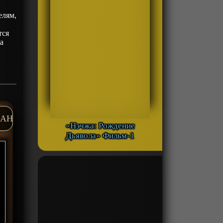
елям,
тся
а
AH
«Нэчжа: Рождение
Дьявола» Фильм-1