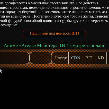
не догадывается о масштабах своего таланта. Его действия,
щиеся простыми, неожиданно оказывают огромную помощь жит
ют города от бедствий и в конечном итоге начинают менять ход
ий во всей стране. Постепенно Курт, сам того не желая, станови
вой фигурой, способной влиять на судьбы других, не через меч, 
 созидание.
Наш плеер под номером BIT!
Аниме «Ателье Мейстер» ТВ-1 смотреть онлайн
Плеер:
CDN
BIT
KD