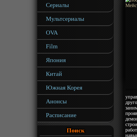
Сериалы
Мультсериалы
OVA
Film
Япония
Китай
Южная Корея
управ
Анонсы
друго
заним
прояв
Расписание
демон
строи
Поиск
работ
навык