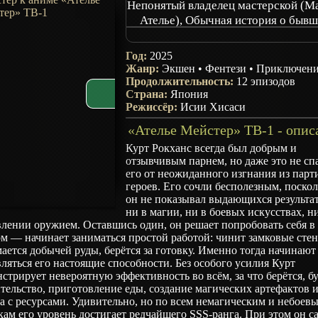
Непонятый владелец мастерской (М
Ателье), Обычная история о быв
работнике героического отряда, ко
на самом деле имел звание SSS за 
Год:
2025
либо, кроме боя
Жанр:
Экшен
•
Фентези
•
Приключен
The Unaware Atelier Meister
Продолжительность:
12 эпизодов
Страна:
Kanchigai no Koubou Nushi, The Un
Япония
Режиссёр:
Исии Хисаси
Atelier Master
Kanchigai no Atelier Meister: Eiyuu 
«Ателье Мейстер» ТВ-1 - опис
no Moto Zatsuyougakari ga, Jitsu 
Курт Рокханс всегда был добрым и
Sentou Igai ga SSS Rank Datta to Iu
отзывчивым парнем, но даже это не сп
Aru Hanashi
его от неожиданного изгнания из парт
героев. Его сочли бесполезным, поско
он не показывал выдающихся результа
ни в магии, ни в боевых искусствах, н
лении оружием. Оставшись один, он решает попробовать себя в
м — начинает заниматься простой работой: чинит замковые сте
ается добычей руды, берётся за готовку. Именно тогда начинают
ляться его настоящие способности. Без особого усилия Курт
стрирует невероятную эффективность во всём, за что берётся, бу
тельство, приготовление еды, создание магических артефактов 
а с ресурсами. Удивительно, но по всем немагическим и небоев
ам его уровень достигает редчайшего SSS-ранга. При этом он с