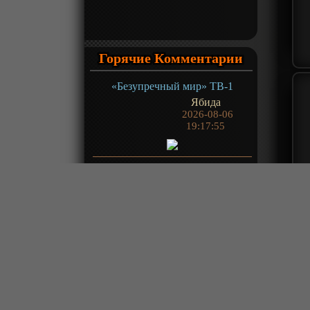
Горячие Комментарии
«Безупречный мир» ТВ-1
Ябида
2026-08-06
19:17:55
«Гу Чангэ: Я — великий злодей Небесной Судьбы» ТВ-1
Eternal
2026-08-06
19:16:57
@Николай, главное не забывать
о тех, кто нам это все показывает
и для чего...
«Это король? 6» ТВ-6
Freejack
2026-08-06