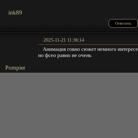
ink89
Ответить
2025-11-21 11:36:14
Анимация говно сюжет немного интерес
но фсео равно не очень
Pompier
Ответить
2025-07-16 02:04:26
почему 1200 сказала, если этот говорил 1
лет не видел
Леонид
+
ещё комментарии
Ответить