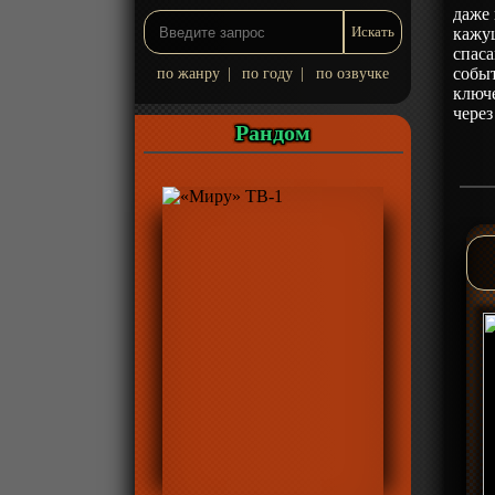
даже 
кажу
спаса
событ
по жанру
|
по году
|
по озвучке
ключе
через
Рандом