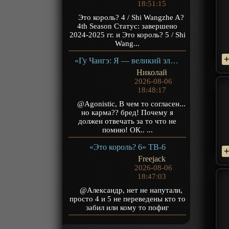
18:51:15
Это король? 4 / Shi Wangzhe A?
4th Season Статус: завершено
2024-2025 гг. и Это король? 5 / Shi
Wang...
«Гу Чангэ: Я — великий злодей Небесной Судьбы» ТВ-1
Николай
2026-08-06
18:48:17
@Agonistic, В чем то согласен...
но карма?? бред! Почему я
должен отвечать за то что не
помню! ОК.. ...
«Это король? 6» ТВ-6
Freejack
2026-08-06
18:47:03
@Александр, нет не напутали,
просто 4 и 5 не переведены кто то
забил или кому то пофиг