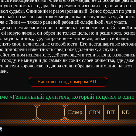
лись недооценёнными: члены его команды, не способные распоз
ную ценность его дара, бесцеремонно изгнали его, оставив на
вол судьбы. Одинокий и разочарованный, Зенос бродил по улиц
сь найти смысл в жестоком мире, пока не случилась судьбоносн
ча с Лили — тяжело раненой рабыней-эльфийкой, чья участь
дила в нем желание снова поверить в свою миссию. Спасая Лил
 ей новую жизнь, он обрел не только цель, но и решимость основ
льную клинику, где, вопреки всем запретам, он мог свободно
енять свои целительные способности. Его нестандартные метод
о приобрели известность среди обездоленных, а слухи о
ейственном исцелителе, действующем в тени закона, разнеслись
 городу, не минув и до самых высоких слоев общества, где даже
тавители королевского двора стали обращать внимание на этот
мен.
Наш плеер под номером BIT!
Плеер:
CDN
BIT
KD