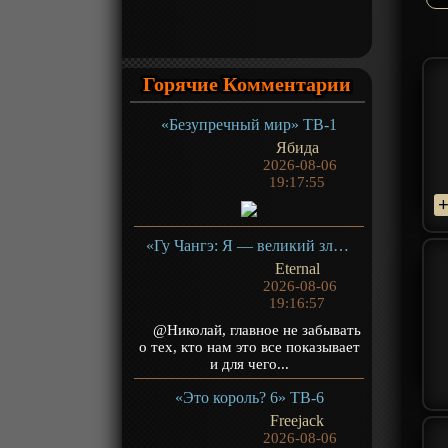
Горячие Комментарии
«Безупречный мир» ТВ-1
Ябида
2026-08-06
19:17:55
«Гу Чангэ: Я — великий злодей Небесной Судьбы» ТВ-1
Eternal
2026-08-06
19:16:57
@Николай, главное не забывать
о тех, кто нам это все показывает
и для чего...
«Это король? 6» ТВ-6
Freejack
2026-08-06