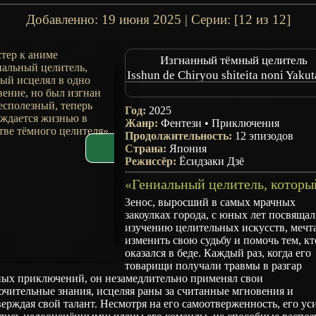
Добавленно:
19 июня 2025
| Серии: [12 из 12]
Изгнанный тёмный целитель
Isshun de Chiryou shiteita noni Yakut
to Tsuihou sareta Tensai Chiyushi, 
Healer toshite Tanoshiku Ikiru
Год:
2025
The Brilliant Healers New Life in t
Жанр:
Фентези
•
Приключения
Shadows
Продолжительность:
12 эпизодов
Страна:
Япония
Режиссёр:
Ёсидзаки Дзё
Зенос, выросший в самых мрачных
закоулках города, с юных лет посвящал
изучению целительных искусств, мечт
изменить свою судьбу и помочь тем, кт
оказался в беде. Каждый раз, когда его
товарищи получали травмы в разгар
ных приключений, он незамедлительно применял свои
чительные знания, исцеляя раны за считанные мгновения и
ерждая свой талант. Несмотря на его самоотверженность, его ус