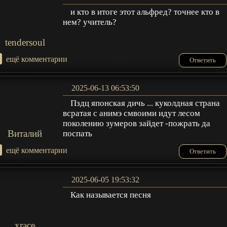
и кто в итоге этот альфред? точнее кто в
нем? учитель?
tendersoul
+
ещё комментарии
Ответить
2025-06-13 06:53:50
Пздц японская дичь ... куколдная страна
всратая с анимэ смвоими идут лесом
поколению зумеров зайдет -пожрать да
Виталий
поспать
+
ещё комментарии
Ответить
2025-06-05 19:53:32
Как называется песня
xrace