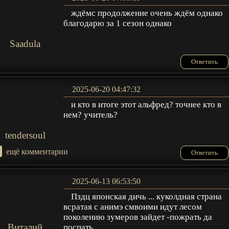
ждёмс продолжение очень ждём однако
благодарю за 1 сезон однако
Saadula
Ответить
2025-06-20 04:47:32
и кто в итоге этот альфред? точнее кто в
нем? учитель?
tendersoul
+
ещё комментарии
Ответить
2025-06-13 06:53:50
Пздц японская дичь ... куколдная страна
всратая с анимэ смвоими идут лесом
поколению зумеров зайдет -пожрать да
Виталий
поспать