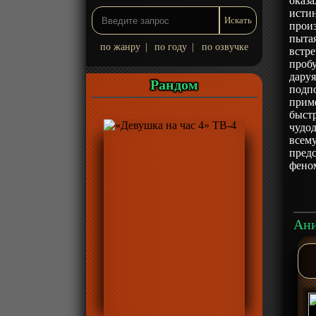
оказа
истин
произ
пытая
по жанру
|
по году
|
по озвучке
встре
пробу
даруя
Рандом
подпо
прим
быстр
чудод
всему
предс
фено