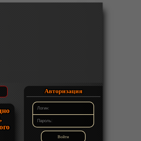
Авторизация
дно
,
ого