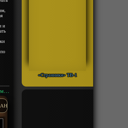
нать
ам,
ая
и и
ать
ики
 по
«Странники» ТВ-1
Аниме «Гениальный целитель, который исцелял в одно мгновение, но был изгнан как бесполезный, теперь наслаждается жизнью в качестве тёмного целителя» ТВ-1 смотреть онлайн
AH