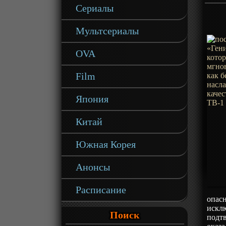
Сериалы
Мультсериалы
OVA
Film
Япония
Китай
Южная Корея
Анонсы
Расписание
опас
исклю
Поиск
подтв