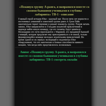
«Покинув группу А-ранга, я направился вместе со
своими бывшими учениками в глубины
лабиринта» ТВ-1 - описание
Главный герой истории Юке - красный маг. После пяти лет верности и
постоянных унижений в известной группе ранга А Гром Пайк
окончательно теряет терпение и решает покинуть группу. Решив начать
заново, Юке направляется в Гильдию искателей приключений в
надежде найти новую команду, где его таланты будут цениться.
Неожиданно его пути пересекаются с Мариной, его преданной бывшей
ученицей, которая предлагает ему присоединиться к ее новой, только
формирующейся команде молодых искательниц приключений. Во
время одной из их первых экспедиций в подземелья Юке
обнаруживает, что его магические и боевые способности намного
мощнее, чем когда-либо представлялось возможным.
Аниме «Покинув группу А-ранга, я направился
вместе со своими бывшими учениками в глубины
лабиринта» ТВ-1 смотреть онлайн