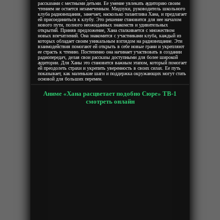
рассказами с местными детьми. Ее умение увлекать аудиторию своим
чтением не остается незамеченным. Мидзуки, руководитель школьного
клуба радиовещания, замечает, насколько талантлива Хана, и предлагает
ей присоединиться к клубу. Это решение становится для нее началом
нового пути, полного неожиданных знакомств и удивительных
открытий. Приняв предложение, Хана сталкивается с множеством
новых впечатлений. Она знакомится с участниками клуба, каждый из
которых обладает своим уникальным взглядом на радиовещание. Эти
взаимодействия помогают ей открыть в себе новые грани и укрепляют
ее страсть к чтению. Постепенно она начинает участвовать в создании
радиопередач, делая свои рассказы доступными для более широкой
аудитории. Для Ханы это становится важным этапом, который помогает
ей преодолеть страхи и укрепить уверенность в своих силах. Ее путь
показывает, как маленькие шаги и поддержка окружающих могут стать
основой для больших перемен.
Аниме «Хана расцветает подобно Сюре» ТВ-1
смотреть онлайн