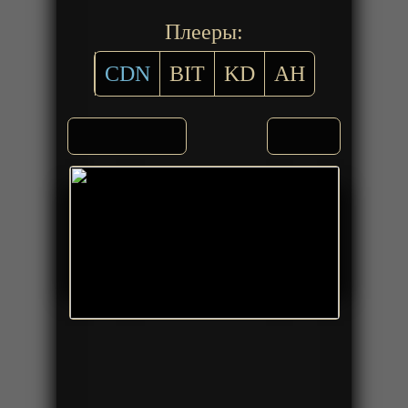
Плееры:
CDN
BIT
KD
AH