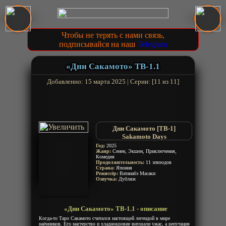
Чтобы не терять с нами связь,
подписывайся на наш
Telegram
«Дни Сакамото» ТВ-1.1
Добавленно: 15 марта 2025 | Серии: [11 из 11]
Дни Сакамото [ТВ-1]
Sakamoto Days
Год:
2025
Жанр:
Сенен, Экшен, Приключения,
Комедия
Продолжительность:
11 эпизодов
Страна:
Япония
Режиссёр:
Ватанабэ Масаки
Озвучка:
Дубляж
«Дни Сакамото» ТВ-1.1 - описание
Когда-то Таро Сакамото считался настоящей легендой в мире
наёмников. Его мастерство и хладнокровие внушали ужас, а репутация