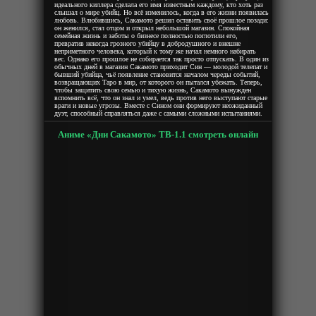
идеального киллера сделала его имя известным каждому, кто хоть раз
слышал о мире убийц. Но всё изменилось, когда в его жизни появилась
любовь. Влюбившись, Сакамото решил оставить своё прошлое позади:
он женился, стал отцом и открыл небольшой магазин. Спокойная
семейная жизнь и заботы о бизнесе полностью поглотили его,
превратив некогда грозного убийцу в добродушного и внешне
неприметного человека, который к тому же начал немного набирать
вес. Однако его прошлое не собирается так просто отпускать. В один из
обычных дней в магазин Сакамото приходит Син — молодой телепат и
бывший убийца, чьё появление становится началом череды событий,
возвращающих Таро в мир, от которого он пытался убежать. Теперь,
чтобы защитить свою семью и тихую жизнь, Сакамото вынужден
вспомнить всё, что он знал и умел, ведь против него выступают старые
враги и новые угрозы. Вместе с Сином они формируют неожиданный
дуэт, способный справляться даже с самыми сложными испытаниями.
Аниме «Дни Сакамото» ТВ-1.1 смотреть онлайн