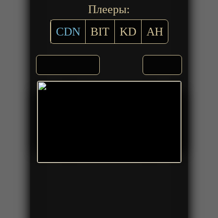
Плееры:
CDN
BIT
KD
AH