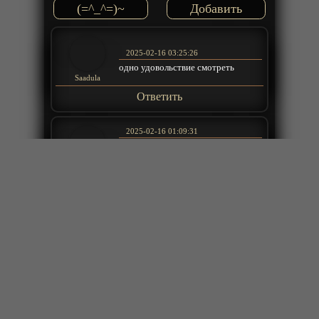
(=^_^=)~
2025-02-16 03:25:26
одно удовольствие смотреть
Saadula
Ответить
2025-02-16 01:09:31
Что то новое, однозарядная
винтовка стреляет по три пули
подряд без перезарядки.
r00shik
Ответить
2025-02-15 21:22:49
Экранизация манги вышла фиговая,
именно потомучто авторы не
придерживались первоисточника,
там юмор очень качественно
сочетается с боевкой, а тут всё
попытались на серьёзных щщах
сделать. Ну и конечно рисовка
MonSTARik
очень примитивная для такого