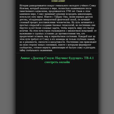
описание
История разворачивается вокруг гениального молодого учёного Сэнку
Исигами, который оказался в мире, полностью окаменевшем после
таинственного катаклизма, продлившегося 3700 лет. Ожив в этом
каменном мире, Сэнку принимает решение возродить цивилизацию,
используя силу науки. Вместе с Тайджу Оки, своим верным другом
детства, обладающим невероятной физической силой, он начинает
сложный процесс восстановления человечества. Их путь начинается с
простых открытий и создания базовых технологий, но постепенно они
берутся за всё более сложные задачи, чтобы вернуть миру его былое
величие. На этом пути герои сталкиваются с множеством испытаний: от
выживания в суровых условиях до противостояния тем, кто
предпочитает оставить мир в первобытном состоянии. Каждый шаг на
этом пути требует от Сэнку и его команды не только глубоких знаний,
но и решимости, смелости и находчивости. Постепенно они привлекают
на свою сторону новых союзников, вместе с которыми формируют
сообщество, готовое вернуть цивилизации её былую славу и разгадать
тайну глобального окаменения.
Аниме «Доктор Стоун: Научное будущее» ТВ-4.1
смотреть онлайн