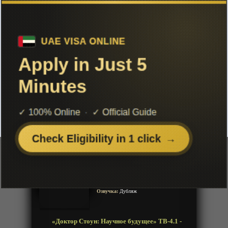
Чтобы не терять с нами связь,
подписывайся на наш
Telegram
«Доктор Стоун: Научное будущее»
ТВ-4.1
Добавленно: 27 марта 2025 | Серии: [12 из 12]
Dr. Stone: Science Future
Dr. Stone 4th Season
Год:
2025
Жанр:
Сенен, Приключения, Комедия,
Фантастика
Продолжительность:
12 эпизодов
Страна:
Япония
Режиссёр:
Мацусита Сюхэй
Озвучка:
Дубляж
«Доктор Стоун: Научное будущее» ТВ-4.1 -