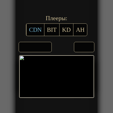
Плееры:
CDN
BIT
KD
AH