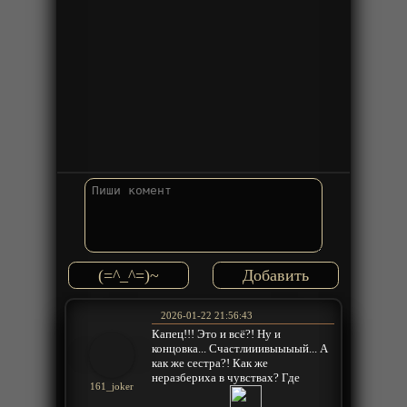
(=^_^=)~
2026-01-22 21:56:43
Капец!!! Это и всё?! Ну и
концовка... Счастлииивыыыый... А
как же сестра?! Как же
неразбериха в чувствах? Где
161_joker