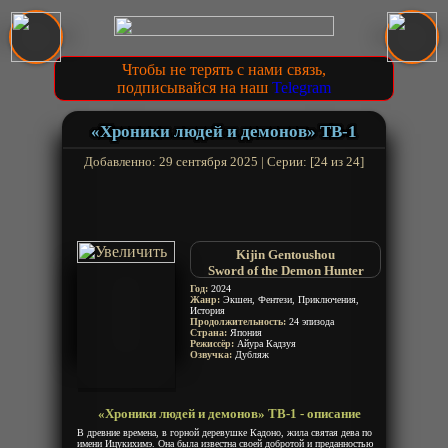
Чтобы не терять с нами связь,
подписывайся на наш
Telegram
«Хроники людей и демонов» ТВ-1
Добавленно: 29 сентября 2025 | Серии: [24 из 24]
Kijin Gentoushou
Sword of the Demon Hunter
Год:
2024
Жанр:
Экшен, Фентези, Приключения,
История
Продолжительность:
24 эпизода
Страна:
Япония
Режиссёр:
Айура Кадзуя
Озвучка:
Дубляж
«Хроники людей и демонов» ТВ-1 - описание
В древние времена, в горной деревушке Кадоно, жила святая дева по
имени Ицукихимэ. Она была известна своей добротой и преданностью