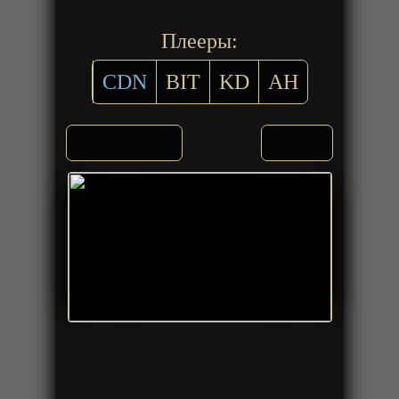
Плееры:
CDN
BIT
KD
AH