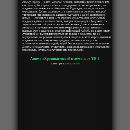
своему народу. Дзинта, молодой человек, который служил хранителем
святилища, был пришельцем в этой деревне, но несмотря на это, он
преданно выполнял свои обязанности. Однажды, исследуя лесные
окрестности, Дзинта сталкивается с таинственным демоном, который
утверждает, что прибыл из далекого будущего с одной единственной
целью — сразиться с ним. Это странное существо приносит с собой
предупреждение о великой битве, которая произойдет в будущем, где
люди и демоны сойдутся в решающей схватке. Дзинта оказывается
втянутым в путешествие, охватывающее разные эпохи, начиная с
периода Эдо и заканчивая современной эпохой Хэйсэй. Во время своих
странствий он вынужден бороться не только с демонами, но и с
внутренними вопросами, касающимися его роли в этом мире и значении
владения мечом. Какую цену придется заплатить за силу и за
возможность изменить судьбу мира? Эта история расскажет о встречах
Дзинты с загадочными существами, древними легендами и непростыми
решениями, которые могут изменить ход времени.
Аниме «Хроники людей и демонов» ТВ-1
смотреть онлайн