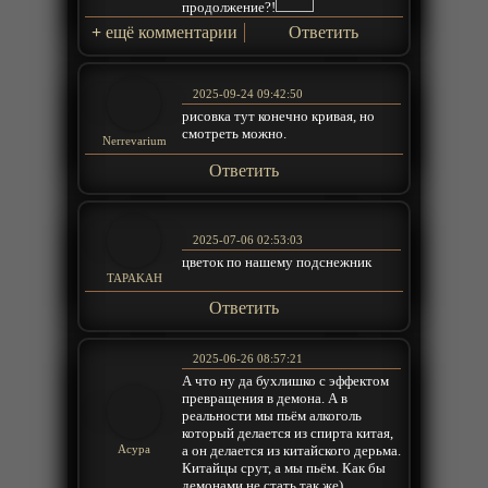
продолжение?!
+
ещё комментарии
Ответить
2025-09-24 09:42:50
рисовка тут конечно кривая, но
смотреть можно.
Nerrevarium
Ответить
2025-07-06 02:53:03
цветок по нашему подснежник
TAPAKAH
Ответить
2025-06-26 08:57:21
А что ну да бухлишко с эффектом
превращения в демона. А в
реальности мы пьём алкоголь
который делается из спирта китая,
а он делается из китайского дерьма.
Acypa
Китайцы срут, а мы пьём. Как бы
демонами не стать так же)