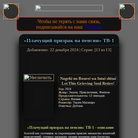
Чтобы не терять с нами связь,
подписывайся на наш
Telegram
«Плачущий призрак на пенсии» ТВ-1
Добавленно: 22 декабря 2024 | Серии: [13 из 13]
Nageki no Bourei wa Intai shitai
Let This Grieving Soul Retire!
Год:
2024
Жанр:
Экшен, Приключения, Фентези
Продолжительность:
13 эпизодов
Страна:
Япония
Режиссёр:
Таката Масахиро
Озвучка:
Дубляж
«Плачущий призрак на пенсии» ТВ-1 - описание
Золотой век охотников за сокровищами привлек множество искателей
приключений, готовых рисковать своими жизнями ради богатства,