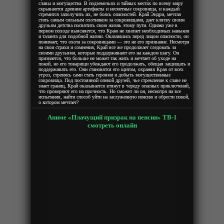
славы и могущества. В подземельях и тайных местах по всему миру
скрываются древние артефакты и несметные сокровища, и каждый
стремится заполучить их, не боясь опасностей. Край Эндри, мечтая
стать самым сильным охотником за сокровищами, дает клятву своим
друзьям детства посвятить свою жизнь этому пути. Однако уже в
первом походе выясняется, что Краю не хватает необходимых навыков
и таланта для подобной жизни. Оказавшись перед лицом опасности, он
понимает, что охота за сокровищами — это не его призвание. Несмотря
на свои страхи и сомнения, Край все же продолжает следовать за
своими друзьями, которые поддерживают его на каждом шагу. Он
признается, что больше не может так жить и мечтает об уходе на
покой, но его товарищи убеждают его продолжать, обещая защищать и
поддерживать его. Они становятся его щитом, охраняя Края от всех
угроз, стремясь сами стать героями и добыть могущественные
сокровища. Под постоянной опекой друзей, чье стремление к славе не
знает границ, Край оказывается втянут в череду опасных приключений,
что проверяют его на прочность. Но сможет ли он, несмотря на все
испытания, найти способ уйти на заслуженную пенсию и обрести покой,
о котором мечтает?
Аниме «Плачущий призрак на пенсии» ТВ-1
смотреть онлайн