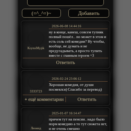
(=^_^=)~
2026-06-08 14:44:16
ну в конце, канеш, совсем тупняк
полный пошёл... но может в этом и
есть соль сей комедии? Ну чтобы,
вообще, не думать и не
KrytoiMyjik
предугадывать, а просто тупить
вместе с главным героем =3
Ответить
2026-02-24 23:06:12
Хорошая комедия, от души
посмеялся) Спасибо за перевод)
3333723
+
ещё комментарии
Ответить
2025-01-07 16:14:47
причем тут на пенсии.. надо было
норм комедию а то тут сюжета нет,
и не очень смешно
Леонид