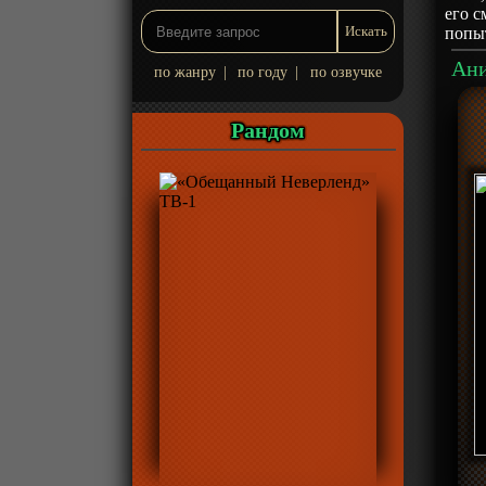
его с
попы
по жанру
|
по году
|
по озвучке
Рандом