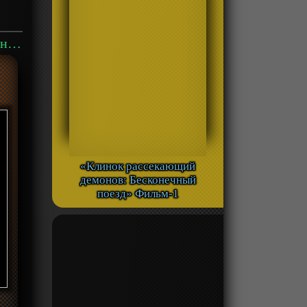
Аниме «Граница пустоты 8: Эпилог» ОВА-1 смотреть онлайн
«Клинок рассекающий
демонов: Бесконечный
поезд» Фильм-1