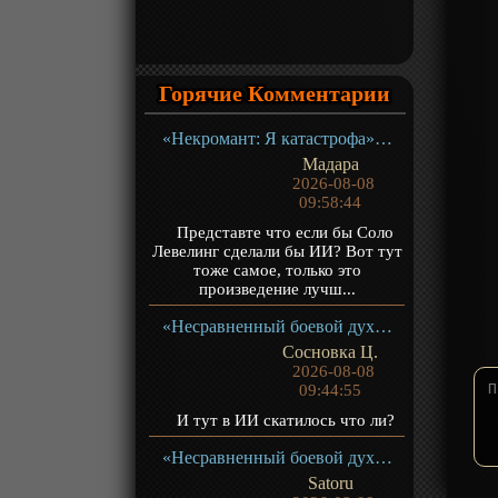
Горячие Комментарии
«Некромант: Я катастрофа» ТВ-1
Мадара
2026-08-08
09:58:44
Представте что если бы Соло
Левелинг сделали бы ИИ? Вот тут
тоже самое, только это
произведение лучш...
«Несравненный боевой дух 2» ТВ-2
Сосновка Ц.
2026-08-08
09:44:55
И тут в ИИ скатилось что ли?
«Несравненный боевой дух 2» ТВ-2
Satoru