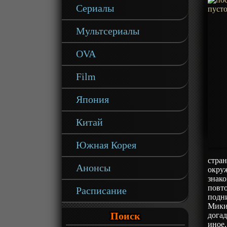
Сериалы
Мультсериалы
OVA
Film
Япония
Китай
Южная Корея
стран
Анонсы
окруж
знако
повт
Расписание
подни
Микия
Поиск
догад
иное,