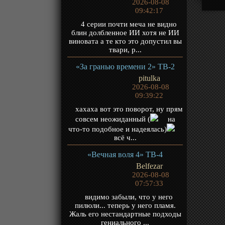
2026-08-08
09:42:17
4 серии почти меча не видно
блин долбленное ИИ хотя не ИИ
виновата а те кто это допустил вы
твари, р...
«За гранью времени 2» ТВ-2
pitulka
2026-08-08
09:39:22
хахаха вот это поворот, ну прям
совсем неожиданный (
на
что-то подобное и надеялась)
всё ч...
«Вечная воля 4» ТВ-4
Belfezar
2026-08-08
07:57:33
видимо забыли, что у него
пилюли... теперь у него пламя.
Жаль его нестандартные подходы
гениального ...