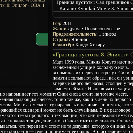
Граница пустоты: Сад грешников
Kara no Kyoukai Movie 8: Shuush
The Garden of Sinners Chapter 8: Epi
Kara no Kyoukai: Epilogue
Год:
2011
The Garden of Sinners Epilogue
Жанр:
Драма
•
Психологическое
The Garden of Sinners: the Garden
Продолжительность:
1 эпизод
Страна:
Япония
Sinners
Режиссёр:
Кондо Хикару
Март 1999 года. Микия Кокуто идет по
заснеженной улице в холодную ночь,
вспоминая их первую встречу с Сики. 
памяти всплывают образы, как он увид
впервые много лет назад, стоящей у пе
зимнем пейзаже. Нынешняя ситуация
но напоминает тот момент: Сики снова стоит на том же месте,
енная падающим снегом, точно так же, как и в день их первого
мства. Микия замечает эту параллель и начинает понимать, что э
оряющийся сценарий может не быть случайным. В их разговоре
маются темы прошлого и тех эмоций, что они пережили вместе,
 не покидает ощущение, что в Сики что-то изменилось. Он нач
ываться, что перед ним стоит не та девушка, которую он знал, а 
 что обитает в её теле и принимает её облик. Это осознание заст