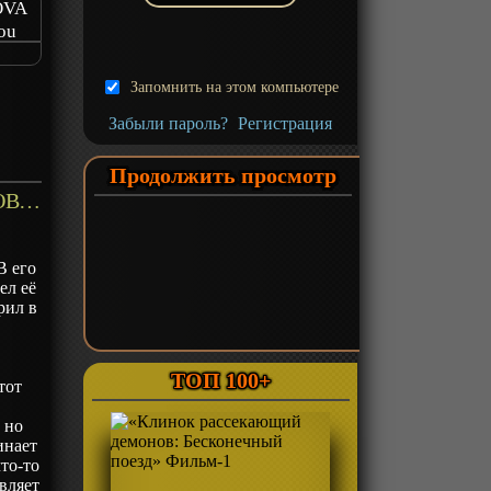
 OVA
ou
logue
Запомнить на этом компьютере
 of
Забыли пароль?
Регистрация
Продолжить просмотр
«Граница пустоты 8: Эпилог» ОВА-1 - описание
В его
ел её
рил в
ТОП 100+
тот
 но
инает
что-то
авляет