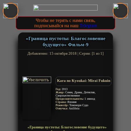
Чтобы не терять с нами связь,
подписывайся на наш
Telegram
«Граница пустоты: Благословение
будущего» Фильм-9
Добавленно: 15 октября 2018 | Серии: [1 из 1]
Kara no Kyoukai: Mirai Fukuin
Год:
2013
Жанр:
Сенен, Драма, Детектив,
Сверхъестественное
Продолжительность:
1 эпизод
Страна:
Япония
Режиссёр:
Томонори Судо
Озвучка:
Anilibria
«Граница пустоты: Благословение будущего»