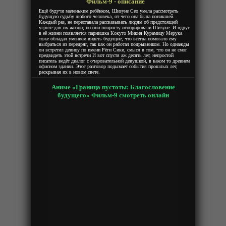
Фильм-9 - описание
Ещё будучи маленьким ребёнком, Шизуне Сео умела рассмотреть
будущую судьбу любого человека, от чего она была поникшей.
Каждый раз, не переставала рассказывать людям об предстоящей
угрозе для их жизни, но они попросту игнорировали Шизуне. И вдруг
в её жизни появляется парнишка Кокуто Микия Курамицу Мерука
тоже обладал умением видеть будущие, что всегда помогало ему
выбраться из передряг, так как он работал подрывником. Но однажды
он встретил девицу по имени Рёги Сики, смысл в том, что он не смог
предвидеть этой встречи И вот спустя аж десять лет, непростой
писатель ведёт диалог с очаровательной девушкой, в каком то древнем
офисном здании. Этот разговор подымает события прошлых лет,
раскрывая их в новом свете.
Аниме «Граница пустоты: Благословение
будущего» Фильм-9 смотреть онлайн