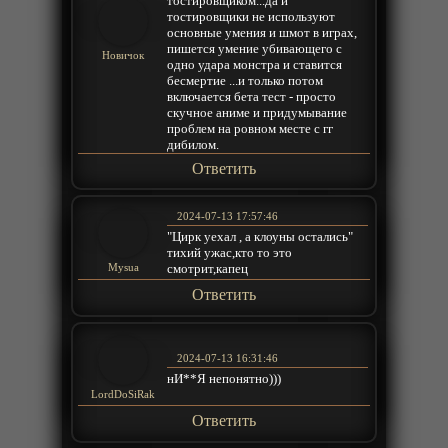
тостировщиком...да и
тостировщики не используют
основные умения и шмот в играх,
пишется умение убивающего с
Новичок
одно удара монстра и ставится
бесмертие ...и только потом
включается бета тест - просто
скучное аниме и придумывание
проблем на ровном месте с гг
дибилом.
Ответить
2024-07-13 17:57:46
"Цирк уехал , а клоуны остались"
тихий ужас,кто то это
смотрит,капец
Mysua
Ответить
2024-07-13 16:31:46
нИ**Я непонятно)))
LordDoSiRak
Ответить