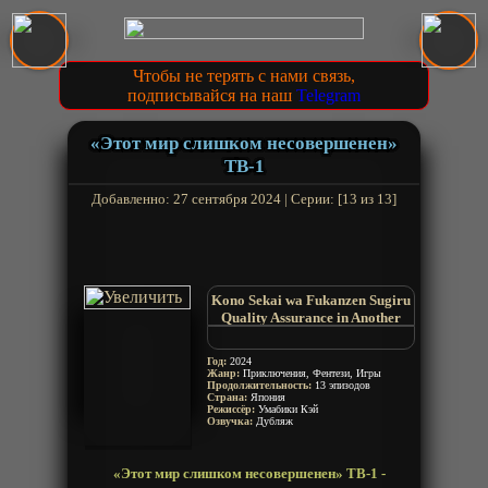
Чтобы не терять с нами связь,
подписывайся на наш
Telegram
«Этот мир слишком несовершенен»
ТВ-1
Добавленно: 27 сентября 2024 | Серии: [13 из 13]
Kono Sekai wa Fukanzen Sugiru
Quality Assurance in Another
World
Konofuka
Год:
2024
Жанр:
Приключения, Фентези, Игры
Продолжительность:
13 эпизодов
Страна:
Япония
Режиссёр:
Умабики Кэй
Озвучка:
Дубляж
«Этот мир слишком несовершенен» ТВ-1 -