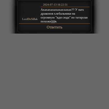
2024-07-13 16:22:51
Ахахахахахахаххахах!!! У эьтх
драконов хлебальники на
огромную "иди сюда" по татарски
LordDoSiRak
похожи))))ъ
Ответить
2024-07-13 10:24:39
не не могу не цепляет чуть было не
зацепило когда городскую стену на
аномалию проверяли так это
Саадула
литрпг
Ответить
2024-07-06 14:13:20
Это интересно лучший!
ε (*
Сергей
´･ω･) з
Ответить
2024-07-06 11:19:58