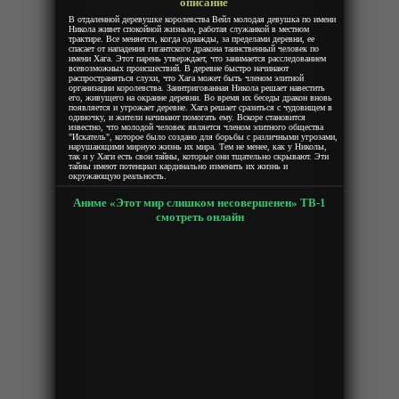
описание
В отдаленной деревушке королевства Вейл молодая девушка по имени
Никола живет спокойной жизнью, работая служанкой в местном
трактире. Все меняется, когда однажды, за пределами деревни, ее
спасает от нападения гигантского дракона таинственный человек по
имени Хага. Этот парень утверждает, что занимается расследованием
всевозможных происшествий. В деревне быстро начинают
распространяться слухи, что Хага может быть членом элитной
организации королевства. Заинтригованная Никола решает навестить
его, живущего на окраине деревни. Во время их беседы дракон вновь
появляется и угрожает деревне. Хага решает сразиться с чудовищем в
одиночку, и жители начинают помогать ему. Вскоре становится
известно, что молодой человек является членом элитного общества
"Искатель", которое было создано для борьбы с различными угрозами,
нарушающими мирную жизнь их мира. Тем не менее, как у Николы,
так и у Хаги есть свои тайны, которые они тщательно скрывают. Эти
тайны имеют потенциал кардинально изменить их жизнь и
окружающую реальность.
Аниме «Этот мир слишком несовершенен» ТВ-1
смотреть онлайн