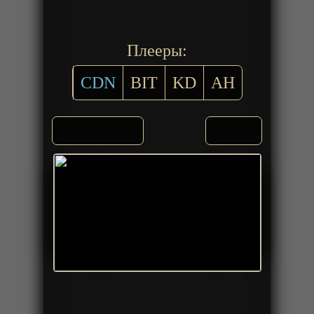
Плееры:
CDN
BIT
KD
AH