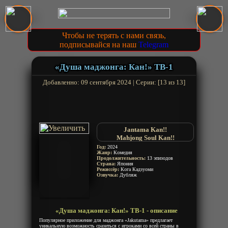
Чтобы не терять с нами связь,
подписывайся на наш
Telegram
«Душа маджонга: Кан!» ТВ-1
Добавленно: 09 сентября 2024 | Серии: [13 из 13]
Jantama Kan!!
Mahjong Soul Kan!!
Год:
2024
Жанр:
Комедия
Продолжительность:
13 эпизодов
Страна:
Япония
Режиссёр:
Кога Кадзуоми
Озвучка:
Дубляж
«Душа маджонга: Кан!» ТВ-1 - описание
Популярное приложение для маджонга «Jakutama» предлагает
уникальную возможность сразиться с игроками со всей страны в