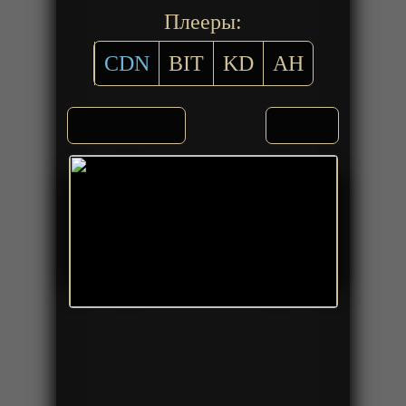
Плееры:
CDN
BIT
KD
AH