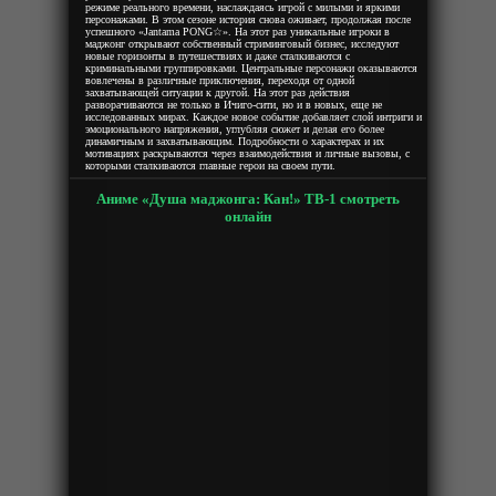
режиме реального времени, наслаждаясь игрой с милыми и яркими
персонажами. В этом сезоне история снова оживает, продолжая после
успешного «Jantama PONG☆». На этот раз уникальные игроки в
маджонг открывают собственный стриминговый бизнес, исследуют
новые горизонты в путешествиях и даже сталкиваются с
криминальными группировками. Центральные персонажи оказываются
вовлечены в различные приключения, переходя от одной
захватывающей ситуации к другой. На этот раз действия
разворачиваются не только в Ичиго-сити, но и в новых, еще не
исследованных мирах. Каждое новое событие добавляет слой интриги и
эмоционального напряжения, углубляя сюжет и делая его более
динамичным и захватывающим. Подробности о характерах и их
мотивациях раскрываются через взаимодействия и личные вызовы, с
которыми сталкиваются главные герои на своем пути.
Аниме «Душа маджонга: Кан!» ТВ-1 смотреть
онлайн