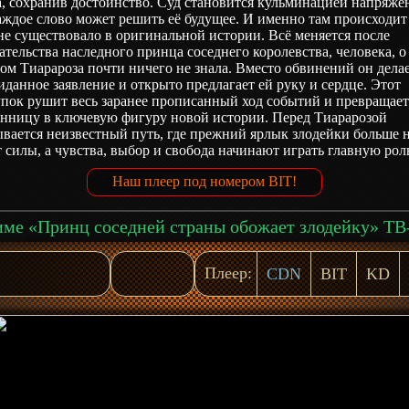
, сохранив достоинство. Суд становится кульминацией напряже
аждое слово может решить её будущее. И именно там происходит 
не существовало в оригинальной истории. Всё меняется после
тельства наследного принца соседнего королевства, человека, о
ом Тиарароза почти ничего не знала. Вместо обвинений он дела
данное заявление и открыто предлагает ей руку и сердце. Этот
упок рушит весь заранее прописанный ход событий и превращае
анницу в ключевую фигуру новой истории. Перед Тиарарозой
вается неизвестный путь, где прежний ярлык злодейки больше 
 силы, а чувства, выбор и свобода начинают играть главную рол
Наш плеер под номером BIT!
Плеер:
CDN
BIT
KD