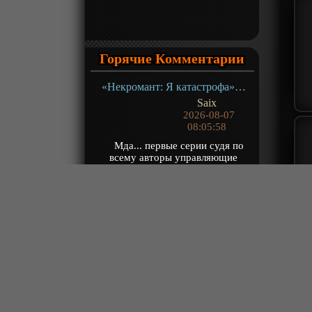
Горячие Комментарии
«Некромант: Я катастрофа» ТВ-1
Saix
2026-08-07
08:05:58
Мда... первые серии судя по
всему авторы управляющие
нейронкой хоть как-то смотрел за
тем что рисует...
«Континент силы и духа» ТВ-1
Yzzu
2026-08-07
07:50:53
@Владимир Чита, долго
объяснять, когда посмотришь, сам
поймешь
«Путешествие к бессмертию 5» ТВ-5