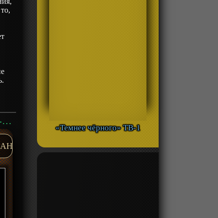
ния,
то,
ет
т
не
ь.
Аниме «Принц соседней страны обожает злодейку» ТВ-1 смотреть онлайн
«Темнее чёрного» ТВ-1
AH