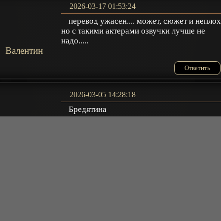
2026-03-17 01:53:24
перевод ужасен.... может, сюжет и неплох
но с такими актерами озвучки лучше не
надо.....
Валентин
Ответить
2026-03-05 14:28:18
Бредятина
Анастасия
Ответить
2026-02-08 23:06:11
жевательного дождя? это ваще как?