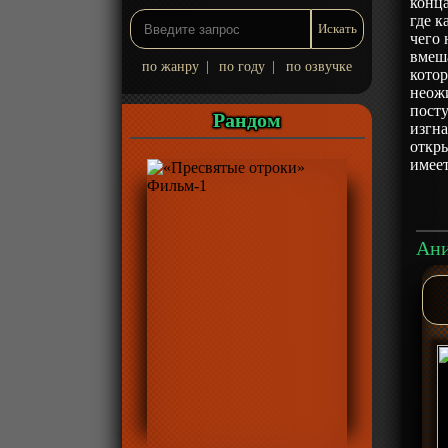
конца
где к
чего 
вмеша
по жанру
|
по году
|
по озвучке
котор
неожи
пост
Рандом
изгн
откры
имеет