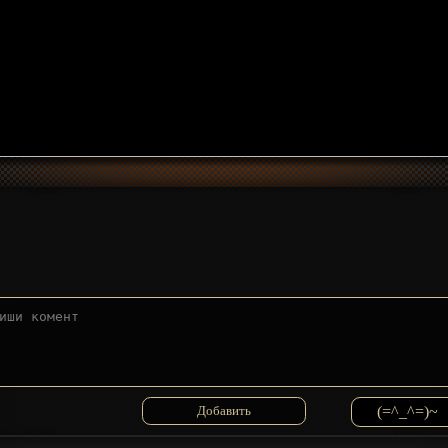
(=^_^=)~