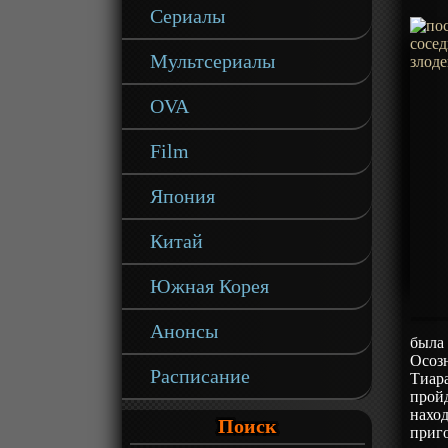
Сериалы
Мультсериалы
OVA
Film
Япония
Китай
Южная Корея
Анонсы
была
Осозн
Расписание
Тиара
пройд
наход
Поиск
приго