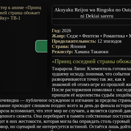
Akuyaku Reijou wa Ringoku no Outa
ni Dekiai sareru
The Villainess Is Adored by the Prin
the Neighbor Kingdom
Год:
2026
The Villiainess Is Adored by the C
Жанр:
Седзе
•
Фентези
•
Романтика
•
Prince of the Neighboring Kingd
Продолжительность:
12 эпизодов
Страна:
Япония
Режиссёр:
Хамана Такаюки
Тиарароза Ляпис Клементиль готовила
худшему исходу, понимая, что события
разворачиваются точно так же, как в
знакомой ей отомэ-игре из прошлой ж
После расторжения помолвки с насле
принцем её королевства судьба злодей
 очевидна — публичное осуждение и изгнание за пределы стран
ание приходит слишком поздно: всего за день до финала истори
роза вспоминает, что этот мир не случаен, а является сценой да
енного сюжета. Она перебирает в памяти собственные поступки
ит в них жестокости, которая могла бы оправдать столь суровый
вор, но сценарий не интересуется истиной. Остаётся лишь дойт