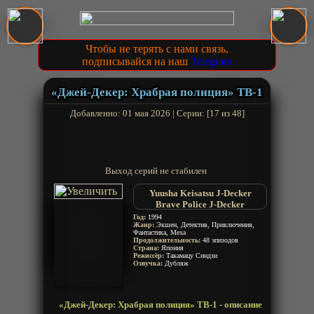
Чтобы не терять с нами связь,
подписывайся на наш
Telegram
«Джей-Декер: Храбрая полиция» ТВ-1
Добавленно: 01 мая 2026 | Серии: [17 из 48]
Выход серий не стабилен
Yuusha Keisatsu J-Decker
Brave Police J-Decker
Год:
1994
Жанр:
Экшен, Детектив, Приключения,
Фантастика, Меха
Продолжительность:
48 эпизодов
Страна:
Япония
Режиссёр:
Такамацу Синдзи
Озвучка:
Дубляж
«Джей-Декер: Храбрая полиция» ТВ-1 - описание