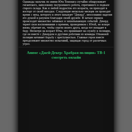
Однажды мальчик по имени Юта Томонага случайно обнаруживает
гигантского, наполовину построенного робота, спрятанного в подвале
старого склада. Как и любой подросток его возраста, он приходит в
восторг от своей находки. Следующие несколько месяцев он проводит
время с меха, которого в итоге называет "Декерд", неосознанно наделяя
его душой и разумом благодаря своей дружбе. В начале сериала
происходит множество забавных и захватывающих событий. Декерд
теряет свои воспоминания о времени, проведенном с Ютой, но вскоре
вновь обретает их, чтобы спасти своего друга, когда тот попадает в
беду. Несмотря на возраст Юты, его принимают на службу в полицию,
где он вместе с Декердом и другими роботами из команды Отважной
полиции начинает борьбу с преступностью. Главные герои вместе
преодолевают множество испытаний, защищая город от различных
угроз.
Аниме «Джей-Декер: Храбрая полиция» ТВ-1
смотреть онлайн