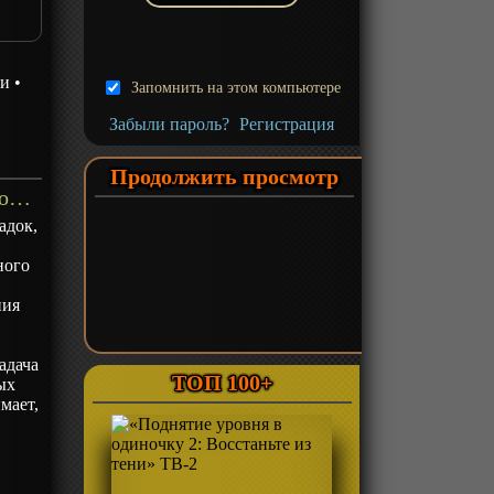
зи
•
Запомнить на этом компьютере
Забыли пароль?
Регистрация
Продолжить просмотр
«Глава скрытого клана» ТВ-1 - описание
адок,
ного
ния
ы
адача
ТОП 100+
ых
мает,