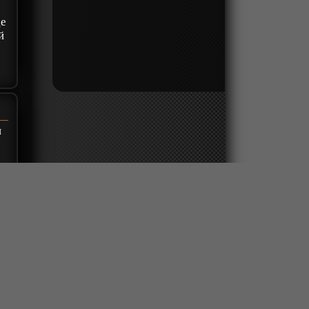
де
й
и