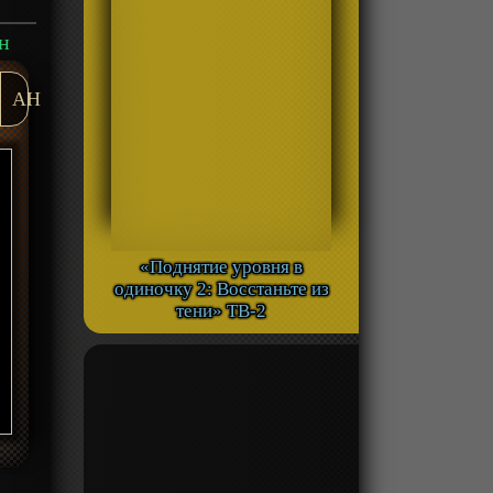
н
AH
«Поднятие уровня в
одиночку 2: Восстаньте из
тени» ТВ-2