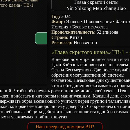
Глава скрытой секты
Yin Shizong Men Zhang Jiao
Год:
2024
Жанр:
Экшен
•
Приключения
•
Фенте
История
•
Боевые искусства
Продолжительность:
52 эпизода
Страна:
Китай
Режиссёр:
Неизвестно
В необычном мире полном магии и заг
Цзян Бэйчэнь становится основателем
Секты Бессмертного Дао после случай
обретения могущественной системы
сектантов. Начальные дни существова
этого объединения оказываются полн
аний. Чтобы обеспечить рост и процветание своей секты, Цзян
ден прибегать к хитростям и манипуляциям. Каждый день его з
держивать образ всезнающего учителя перед группой талантлив
ков, которые безоговорочно ему доверяют. Со временем он пони
го небольшая община действительно становится одной из самых
ных и уважаемых в тайных кругах.
Наш плеер под номером BIT!