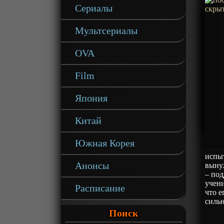
Сериалы
Мультсериалы
OVA
Film
Япония
Китай
Южная Корея
испыт
Анонсы
вынуж
– под
учени
Расписание
что е
силь
Поиск