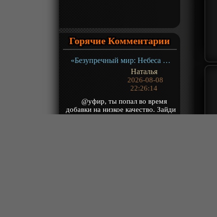
Горячие Комментарии
«Безупречный мир: Небеса в огне девяти бедствий» Фильм-2
Наталья
2026-08-08
22:26:14
@уфир, ты попал во время
добавки на низкое качество. Зайди
сейчас все отлично показывает.
Любо дорог...
«Расколотая битвой синева небес 5» ТВ-5
Viktor Sokol
2026-08-08
21:48:08
Ну как-то это не правильно! Или
вы хотите зделать полноценный
финал этого аниме сразу? 6
сентября ...