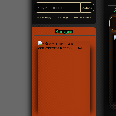
по жанру
|
по году
|
по озвучке
Рандом