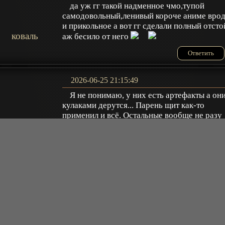
да уж гг такой надменное чмо,тупой
самодовольный,ленивый короче аниме вро
и прикольное а вот гг сделали полный отсто
коваль
аж бесило от него
Ответить
2026-06-25 21:15:49
Я не понимаю, у них есть артефакты а он
кулаками дерутся... Парень щит как-то
применил и всё. Остальные вообще не разу
Torhan
артефакты свои не доставали.
Ответить
2026-06-03 08:12:30
Аниме с каким-то юмором для тупых как
будто, или просто туповатое)))
Eternal