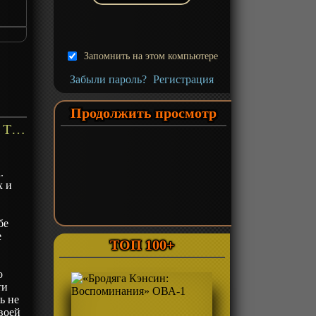
Go?
Запомнить на этом компьютере
Забыли пароль?
Регистрация
Продолжить просмотр
«Куда едет поезд судного дня?» ТВ-1 - описание
.
х и
бе
е
ТОП 100+
о
ти
ь не
воей