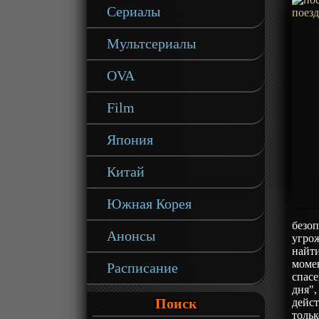
Сериалы
Мультсериалы
OVA
Film
Япония
Китай
Южная Корея
безоп
Анонсы
угро
найт
момен
Расписание
спасе
дня",
Поиск
дейст
тольк