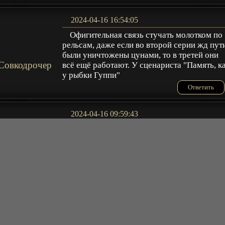
2024-04-16 16:54:05
Офигительная связь стучать молотком по
рельсам, даже если во второй серии жд пут
были уничтожены цунами, то в третей они
Совкодрочер
всё ещё работают. У сценариста "Память, к
у рыбки Гуппи"
Ответить
2024-04-16 09:59:43
ха ха у неё гриб из жопы растёт ха ха
Саадула
Ответить
2024-04-02 05:08:22
Рисовка напоминает другие студии, а не