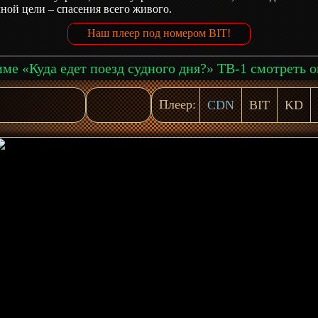
ной цели – спасения всего живого.
Наш плеер под номером BIT!
Плеер:
CDN
BIT
KD