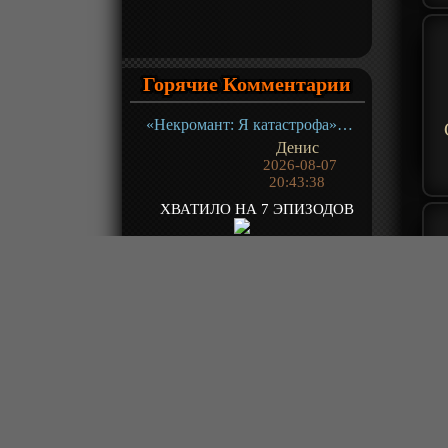
Горячие Комментарии
«Некромант: Я катастрофа» ТВ-1
Денис
2026-08-07
20:43:38
ХВАТИЛО НА 7 ЭПИЗОДОВ
«О моём перерождении в слизь 4» ТВ- 4.1
Denspf1
2026-08-07
20:38:50
18 ГДЕ БЛЯИН ОБИДНО !!!!
«Население приграничного владения начинается с нуля» ТВ-1
Green1
2026-08-07
20:10:57