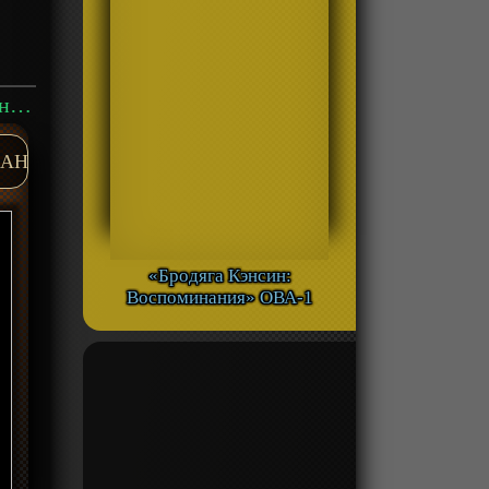
Аниме «Куда едет поезд судного дня?» ТВ-1 смотреть онлайн
AH
«Бродяга Кэнсин:
Воспоминания» ОВА-1