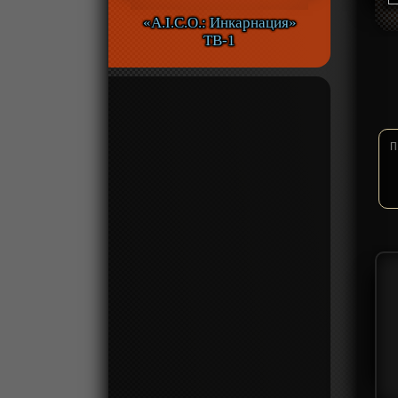
«A.I.C.O.: Инкарнация»
ТВ-1