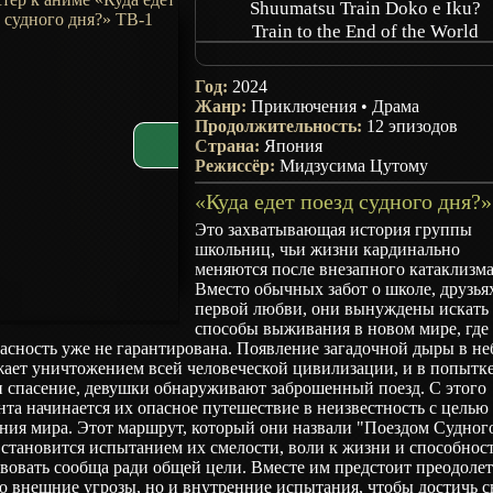
Shuumatsu Train Doko e Iku?
Train to the End of the World
Where Does the Doomsday Train 
Год:
2024
Жанр:
Приключения
•
Драма
Продолжительность:
12 эпизодов
Страна:
Япония
Режиссёр:
Мидзусима Цутому
Это захватывающая история группы
школьниц, чьи жизни кардинально
меняются после внезапного катаклизма
Вместо обычных забот о школе, друзья
первой любви, они вынуждены искать
способы выживания в новом мире, где
асность уже не гарантирована. Появление загадочной дыры в не
жает уничтожением всей человеческой цивилизации, и в попытк
и спасение, девушки обнаруживают заброшенный поезд. С этого
та начинается их опасное путешествие в неизвестность с целью
ния мира. Этот маршрут, который они назвали "Поездом Судног
 становится испытанием их смелости, воли к жизни и способнос
вовать сообща ради общей цели. Вместе им предстоит преодолет
о внешние угрозы, но и внутренние испытания, чтобы достичь с