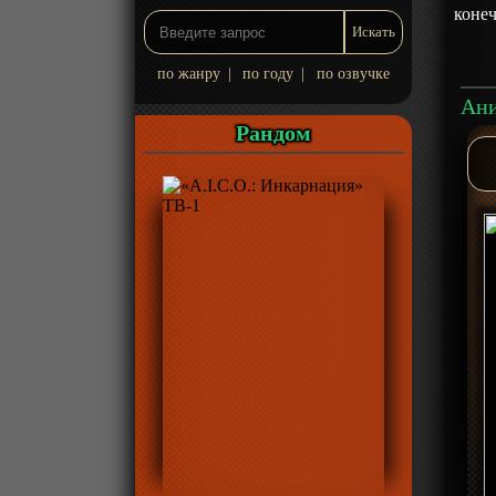
конеч
по жанру
|
по году
|
по озвучке
Рандом