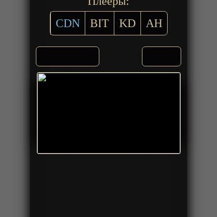
Плееры:
CDN
BIT
KD
AH