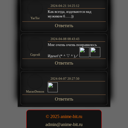
2024-04-21 14:25:12
Как всегда, издеваются над
мужиком б.......))
YarTor
Ответить
2024-04-08 08:43:43
Мне очень очень понравилось
Сергей
Идеал! (*＾▽＾)／
Ответить
2024-04-07 20:27:50
MaraoDemon
Ответить
© 2025 anime-bit.ru
admin@anime-bit.ru