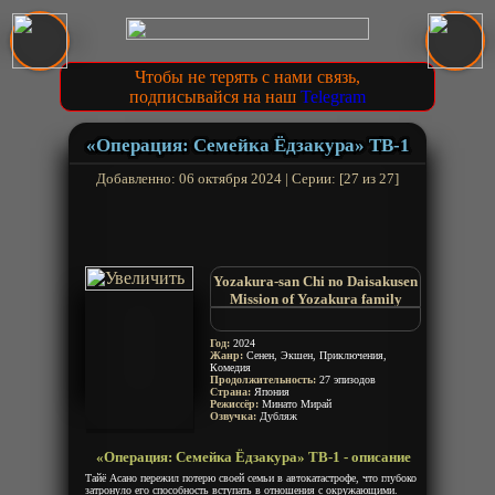
Чтобы не терять с нами связь,
подписывайся на наш
Telegram
«Операция: Семейка Ёдзакура» ТВ-1
Добавленно: 06 октября 2024 | Серии: [27 из 27]
Yozakura-san Chi no Daisakusen
Mission of Yozakura family
Mission: Yozakura Family
Год:
2024
Жанр:
Сенен, Экшен, Приключения,
Комедия
Продолжительность:
27 эпизодов
Страна:
Япония
Режиссёр:
Минато Мирай
Озвучка:
Дубляж
«Операция: Семейка Ёдзакура» ТВ-1 - описание
Тайё Асано пережил потерю своей семьи в автокатастрофе, что глубоко
затронуло его способность вступать в отношения с окружающими.