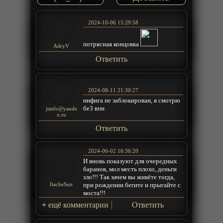
2024-10-06 15:29:58
потрясная концовка
AdryV
Ответить
2024-08-11 21:30:27
нифига не заблокирован, я смотрю
бе3 впн
jimfo@yande
x.ru
Ответить
2024-06-02 16:36:20
И вновь показуют для очередных
баранов, мол месть плохо, деньги
зло!!! Так зачем вы живёте тогда,
при рождении бегите и прыгайте с
ItacheSun
моста!!!
+
ещё комментарии
Ответить