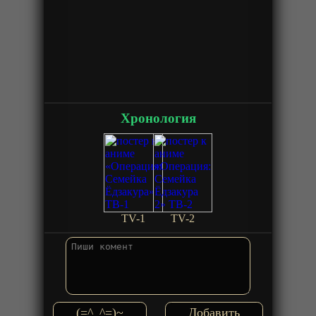
Хронология
TV-1
TV-2
(=^_^=)~