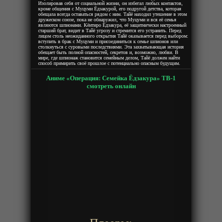
Изолировав себя от социальной жизни, он избегал любых контактов,
кроме общения с Муцуми Ёдзакурой, его подругой детства, которая
обещала всегда оставаться рядом с ним. Тайё находил утешение в этом
дружеском союзе, пока не обнаружил, что Муцуми и вся её семья
являются шпионами. Кёитиро Ёдзакура, её защитнически настроенный
старший брат, видит в Тайё угрозу и стремится его устранить. Перед
лицом столь неожиданного открытия Тайё оказывается перед выбором:
вступить в брак с Муцуми и присоединиться к семье шпионов или
столкнуться с суровыми последствиями. Эта захватывающая история
обещает быть полной опасностей, секретов и, возможно, любви. В
мире, где шпионаж становится семейным делом, Тайё должен найти
способ примирить своё прошлое с потенциально опасным будущим.
Аниме «Операция: Семейка Ёдзакура» ТВ-1
смотреть онлайн