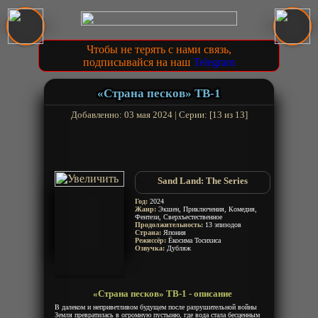
Чтобы не терять с нами связь,
подписывайся на наш
Telegram
«Страна песков» ТВ-1
Добавленно: 03 мая 2024 | Серии: [13 из 13]
Sand Land: The Series
Год:
2024
Жанр:
Экшен, Приключения, Комедия,
Фентези, Сверхъестественное
Продолжительность:
13 эпизодов
Страна:
Япония
Режиссёр:
Ёкосима Тосихиса
Озвучка:
Дубляж
«Страна песков» ТВ-1 - описание
В далеком и неприветливом будущем после разрушительной войны
Земля превратилась в огромную пустыню, где вода стала бесценным