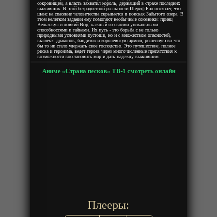
сокровищем, а власть захватил король, держащий в страхе последних
выживших. В этой безрадостной реальности Шериф Рао осознает, что
шанс на спасение человечества скрывается в поисках Забытого озера. В
этом нелегком задании ему помогают необычные союзники: принц
Вельзевул и ловкий Вор, каждый со своими уникальными
способностями и тайнами. Их путь - это борьба с не только
природными условиями пустоши, но и с множеством опасностей,
включая драконов, бандитов и королевскую армию, решенную во что
бы то ни стало удержать свое господство. Это путешествие, полное
риска и героизма, ведет героев через многочисленные препятствия к
возможности восстановить мир и дать надежду выжившим.
Аниме «Страна песков» ТВ-1 смотреть онлайн
Плееры: