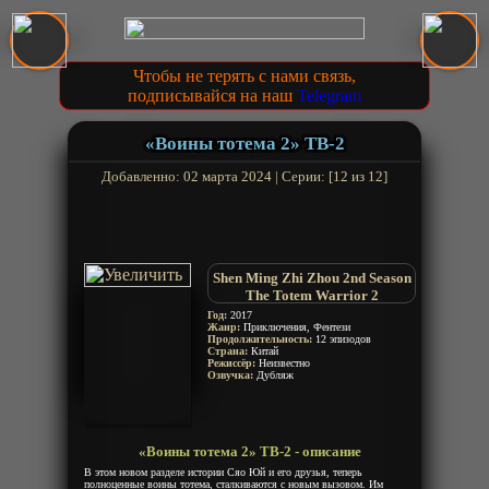
Чтобы не терять с нами связь,
подписывайся на наш
Telegram
«Воины тотема 2» ТВ-2
Добавленно: 02 марта 2024 | Серии: [12 из 12]
Shen Ming Zhi Zhou 2nd Season
The Totem Warrior 2
Год:
2017
Жанр:
Приключения, Фентези
Продолжительность:
12 эпизодов
Страна:
Китай
Режиссёр:
Неизвестно
Озвучка:
Дубляж
«Воины тотема 2» ТВ-2 - описание
В этом новом разделе истории Сяо Юй и его друзья, теперь
полноценные воины тотема, сталкиваются с новым вызовом. Им