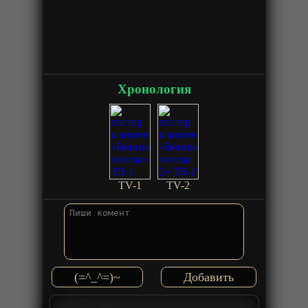
Хронология
TV-1
TV-2
(=^_^=)~