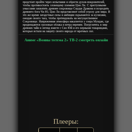
предстоит пройти через испытания и обрести духов-покровителей,
чтобы противостоять зловещему племени Цзю Ли. С преступными
умыслами захватить древнее сокровище Сердце Дракона и возродить
древнего бога Чи Ю, Цзю Ли представляют собой угрозу для мира. В
это же время загадочные силы и амбиции скрываются за кулисами,
ожидая своего часа, чтобы претендовать на могущественное
Сокровище. Напряженная атмосфера накаляется у озера Мундан, где
предвещаются грозовые облака и ветра перемен. Погрузитесь в мир
древних тайн и легенд вместе с Сяо Юй и его верными товарищами,
которые встали на защиту своего народа от мрачных сил.
Аниме «Воины тотема 2» ТВ-2 смотреть онлайн
Плееры: