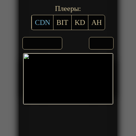
Плееры:
CDN
BIT
KD
AH