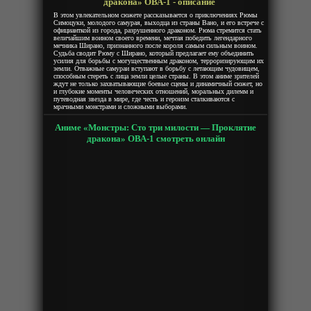
дракона» ОВА-1 - описание
В этом увлекательном сюжете рассказывается о приключениях Рюмы
Симоцуки, молодого самурая, выходца из страны Вано, и его встрече с
официанткой из города, разрушенного драконом. Рюма стремится стать
величайшим воином своего времени, мечтая победить легендарного
мечника Ширано, признанного после короля самым сильным воином.
Судьба сводит Рюму с Ширано, который предлагает ему объединить
усилия для борьбы с могущественным драконом, терроризирующим их
земли. Отважные самураи вступают в борьбу с летающим чудовищем,
способным стереть с лица земли целые страны. В этом аниме зрителей
ждут не только захватывающие боевые сцены и динамичный сюжет, но
и глубокие моменты человеческих отношений, моральных дилемм и
путеводная звезда в мире, где честь и героизм сталкиваются с
мрачными монстрами и сложными выборами.
Аниме «Монстры: Сто три милости — Проклятие
дракона» ОВА-1 смотреть онлайн