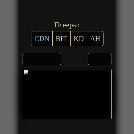
Плееры:
CDN
BIT
KD
AH