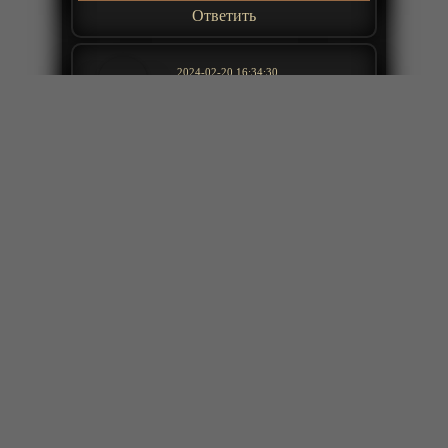
Ответить
2024-02-20 16:34:30
для чего снимать этот рвотный
бред.невооброзимая тупасть
ROII
+
ещё комментарии
Ответить
2024-02-07 03:30:02
Вообще исказили всё понятия, все
наоборот показывают. Думаю до 3
серии хватит просмотров, а
вообще аниме не для детей и не для
старших, но если нравится комедия
GexLord
и не подаца в деталях, то пойдет,
если все пересмотрели.
Ответить
2024-01-30 00:41:09
Я думал, что 3я серия для
извращуг, но четвертую я еле смог
вытерпеть 4 минуты и все. Жуть
какая то для полностью отбитых на
Михаил