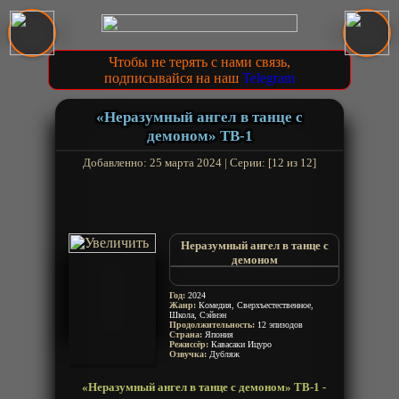
Чтобы не терять с нами связь,
подписывайся на наш
Telegram
«Неразумный ангел в танце с
демоном» ТВ-1
Добавленно: 25 марта 2024 | Серии: [12 из 12]
Неразумный ангел в танце с
демоном
Неразумный ангел в пляске с
демонами
Год:
2024
Oroka na Tenshi wa Akuma to
Жанр:
Комедия, Сверхъестественное,
Школа, Сэйнэн
Odoru
Продолжительность:
12 эпизодов
The Foolish Angel Dances with
Страна:
Япония
the Devil
Режиссёр:
Кавасаки Ицуро
Озвучка:
Дубляж
Stupid Angel Dances with the
Devil
«Неразумный ангел в танце с демоном» ТВ-1 -
The Foolish Angel Dances with