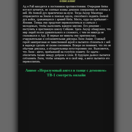
описание
Demons
Ад и Рай находятся в постоянном противостоянии. Очередная битва
вот-вот начнется, но элитные воины демонов совершенно не готовы к
ней. Их боевой дух практически на нуле. Тогда Акуцу Масатора
отправляется на Землю в поисках идола, способного поднять боевой
дух войск, сражающихся с армией Неба. Место, куда он прибывает -
Япония. Теперь ему предстоит перевоплотиться и слиться с
молодежью, чтобы выполнить важную миссию. Его решение -
поступить в престижную школу Сейшин. Здесь Акуцу обнаружил, что
мир людей полон удивительного и сложного, с чем он никогда не
сталкивался в Аду. В первые же минуты ему приглянулась
очаровательная и соблазнительная девушка Лили Амане. Главный
герой заинтригован ее таинственной аурой и пытается сблизиться с ней
в надежде сделать её своим союзником. Вскоре он понимает, что это не
обычная девушка, а обладательница потусторонних сил. Выясняется,
что Лили - ангел, прибывший на голубую планету. Ее задача -
обеспечить баланс между добром и злом. В будущем дьявол пытается
соблазнить Лили, чтобы затащить ее в свой мир, а ангел пытается его
перевоспитать.
Аниме «Неразумный ангел в танце с демоном»
ТВ-1 смотреть онлайн