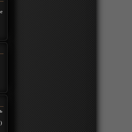
ее
шь
)