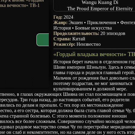
Wangu Kuang Di
The Proud Emperor of Eternity
Год:
2024
Жанр:
Экшен
•
Приключения
•
Фенте
История
•
Боевые искусства
Продолжительность:
20 эпизодов
Страна:
Китай
Режиссёр:
Неизвестно
История берет начало в отделенном го
Шиян империи Шэньлун. Здесь в семь
главы города и родился главный герой
Мальчик от рождения был довольно с
поэтому подрастая, не мог заниматься
культивированием в должной мере.
ственно, в глазах окружающих Шияна он стал посмешищем и по
ересудов. Три года назад, до настоящих событий, его родители
вились по делам и пропали. С тех пор их местонахождение
естно, а его сестра, которая должна была стать главой семьи Чу, 
жена странной болезнью. С этого момента положение юноши
овилось все более сложным. Совершенно случайно молодой чело
едовал родовое мастерство семьи Чу по перестройке меридианов
е он слаб и некомпетентен, но на самом деле он у него есть вто