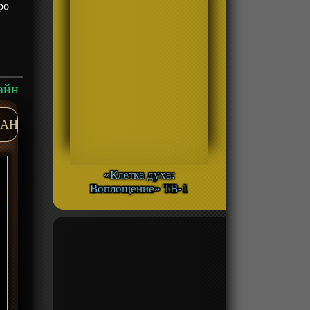
ро
айн
AH
«Клетка духа:
Воплощение» ТВ-1