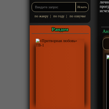
личн
прогр
исчез
по жанру
|
по году
|
по озвучке
Рандом
Ан