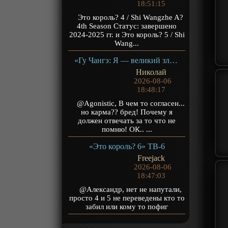
18:51:15
Это король? 4 / Shi Wangzhe A?
4th Season Статус: завершено
2024-2025 гг. и Это король? 5 / Shi
Wang...
«Гу Чангэ: Я — великий злодей Небесной Судьбы» ТВ-1
Николай
2026-08-06
18:48:17
@Agonistic, В чем то согласен...
но карма?? бред! Почему я
должен отвечать за то что не
помню! ОК.. ...
«Это король? 6» ТВ-6
Freejack
2026-08-06
18:47:03
@Александр, нет не напутали,
просто 4 и 5 не переведены кто то
забил или кому то пофиг