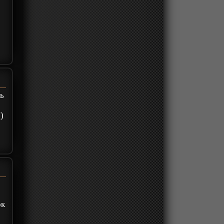
шь
)
ок