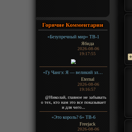
Горячие Комментарии
«Безупречный мир» ТВ-1
Ябида
2026-08-06
19:17:55
«Гу Чангэ: Я — великий злодей Небесной Судьбы» ТВ-1
Eternal
2026-08-06
19:16:57
@Николай, главное не забывать
о тех, кто нам это все показывает
и для чего...
«Это король? 6» ТВ-6
Freejack
2026-08-06