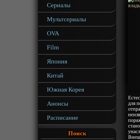
Сериалы
Мультсериалы
OVA
Film
Япония
Китай
Южная Корея
Есте
Анонсы
для п
отпра
неизв
Расписание
пора
стан
унасл
Поиск
Внешн