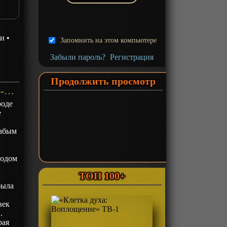
зи
•
Запомнить на этом компьютере
Забыли пароль?
Регистрация
Продолжить просмотр
«Гордый владыка вечности» ТВ-1 - описание
роде
е
.
лабым
водом
ТОП 100+
была
век
.
рая