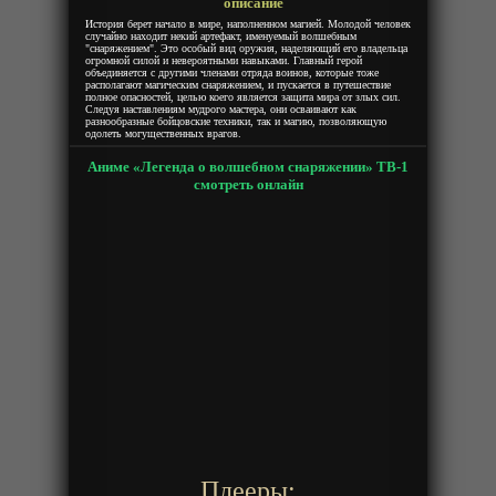
описание
История берет начало в мире, наполненном магией. Молодой человек
случайно находит некий артефакт, именуемый волшебным
"снаряжением". Это особый вид оружия, наделяющий его владельца
огромной силой и невероятными навыками. Главный герой
объединяется с другими членами отряда воинов, которые тоже
располагают магическим снаряжением, и пускается в путешествие
полное опасностей, целью коего является защита мира от злых сил.
Следуя наставлениям мудрого мастера, они осваивают как
разнообразные бойцовские техники, так и магию, позволяющую
одолеть могущественных врагов.
Аниме «Легенда о волшебном снаряжении» ТВ-1
смотреть онлайн
Плееры: