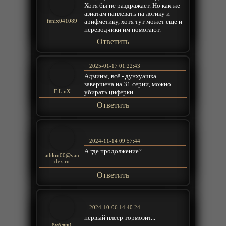
Хотя бы не раздражает. Но как же
азиатам наплевать на логику и
арифметику, хотя тут может еще и
fenix041089
переводчики им помогают.
Ответить
2025-01-17 01:22:43
Админы, всё - дунхуашка
завершена на 31 серии, можно
убирать циферки
FiLinX
Ответить
2024-11-14 09:57:44
А где продолжение?
athlon00@yan
dex.ru
Ответить
2024-10-06 14:40:24
первый плеер тормозит...
бублик1