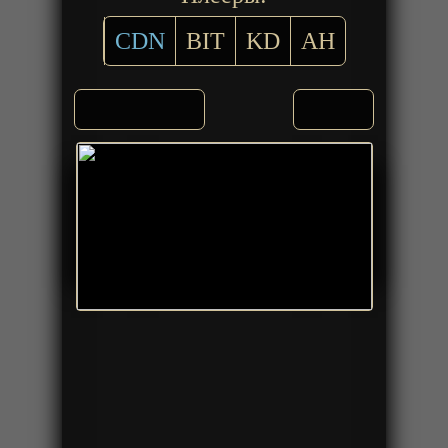
CDN
BIT
KD
AH