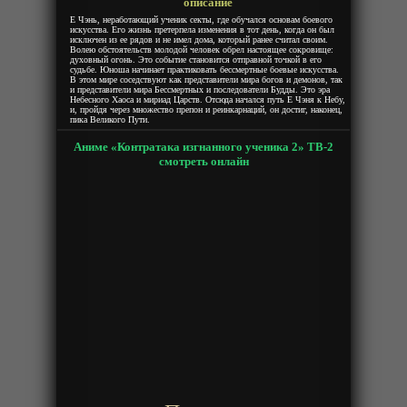
описание
Е Чэнь, неработающий ученик секты, где обучался основам боевого
искусства. Его жизнь претерпела изменения в тот день, когда он был
исключен из ее рядов и не имел дома, который ранее считал своим.
Волею обстоятельств молодой человек обрел настоящее сокровище:
духовный огонь. Это событие становится отправной точкой в его
судьбе. Юноша начинает практиковать бессмертные боевые искусства.
В этом мире соседствуют как представители мира богов и демонов, так
и представители мира Бессмертных и последователи Будды. Это эра
Небесного Хаоса и мириад Царств. Отсюда начался путь Е Чэня к Небу,
и, пройдя через множество препон и реинкарнаций, он достиг, наконец,
пика Великого Пути.
Аниме «Контратака изгнанного ученика 2» ТВ-2
смотреть онлайн