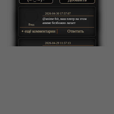
2026-04-30 17:57:07
@anime-bit, ваш плеер на этом
аниме безбожно лагает
Влад
+
ещё комментарии
Ответить
2026-04-29 11:57:13
Здесь находятся индивиды,
обосрать коим видимо в кайф, хотя
сами не стоят и ломаного гроша.
Аниме отличное, хотя бы тем что
ГГ не какой то супер пупер
непобедимый и без чувств. Здесь
rassvirt
повествование про дружбу,
поддержку и взаимопомощь. И это
замечательно.
Ответить
2026-04-26 10:53:56
сколько людей столько и мнений,
лично мне нравится все. но в 143