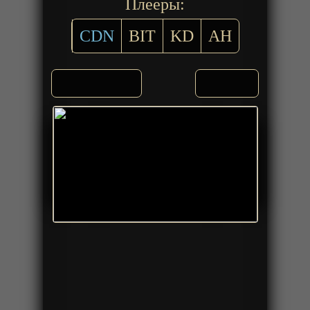
Плееры:
CDN
BIT
KD
AH