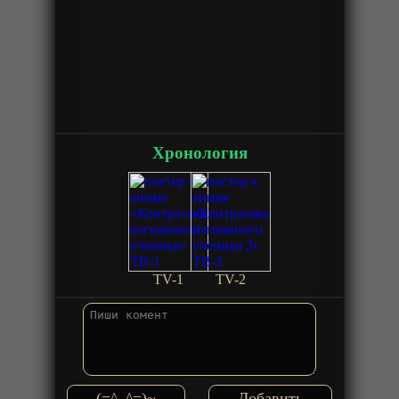
Хронология
TV-1
TV-2
(=^_^=)~