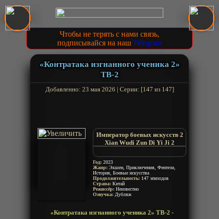
Чтобы не терять с нами связь,
подписывайся на наш
Telegram
«Контратака изгнанного ученика 2»
ТВ-2
Добавленно: 23 мая 2026 | Серии: [147 из 147]
Император боевых искусств 2
Xian Wudi Zun Di Yi Ji 2
Emperor Xianwu 2
Год:
2023
Жанр:
Экшен, Приключения, Фентези,
История, Боевые искусства
Продолжительность:
147 эпизодов
Страна:
Китай
Режиссёр:
Неизвестно
Озвучка:
Дубляж
«Контратака изгнанного ученика 2» ТВ-2 -