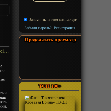
Запомнить на этом компьютере
Забыли пароль?
Регистрация
Продолжить просмотр
«Неуязвимый: Атомная Ева Special (2023)» ОВА-1 - описание
Её
нно
ает
ТОП 100+
ть и
анда
асть
мни.