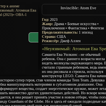
Invincible: Atom Eve
Год:
2023
Жанр:
Драма
•
Боевые искусства
•
Приключения
•
Фантастика
•
Фентези
Продолжительность:
1 эпизод
Страна:
США
Режиссёр:
Джеф Аллен
Саманта Ева Уилкинс - не обычный
ребенок. Она с раннего возраста могла
видеть молекулы окружающего мира. 
считали странным ребенком, ведь име
их она рисовала и строила, используя
конструктор LEGO. Саманта Ева начин
историю супер героя, став членом команды Teen Team. Девушка
обна манипулировать материями в суб-атомном диапазоне. Она
формирует вещества, создает энергетическое оружие, может лета
ршать множество других удивительных действий. Но вскоре ком
дается, и она решает принять участие в новом отборе, чтобы поп
анду Guardians of the Globe. Но и здесь её ожидали подводные ка
ге она начинает свой путь как независимый герой...