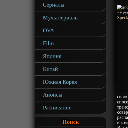
Сериалы
Мультсериалы
OVA
Film
Япония
Китай
Южная Корея
Анонсы
свою 
спос
Расписание
транс
сове
распа
Поиск
в ком
В ито