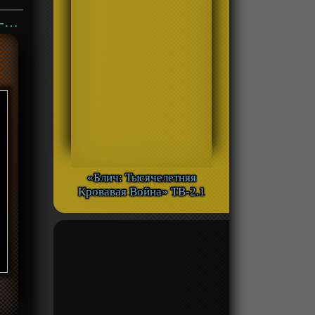
Аниме «Неуязвимый: Атомная Ева Special (2023)» ОВА-1 смотреть онлайн
«Блич: Тысячелетняя
Кровавая Война» ТВ-2.1