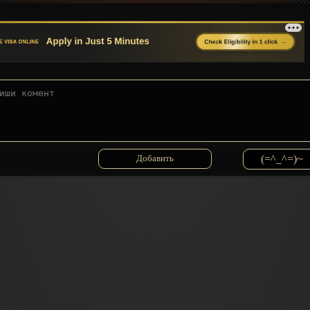
(=^_^=)~