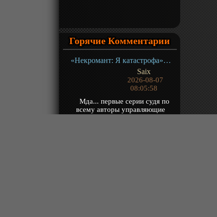
Горячие Комментарии
«Некромант: Я катастрофа» ТВ-1
Saix
2026-08-07
08:05:58
Мда... первые серии судя по
всему авторы управляющие
нейронкой хоть как-то смотрел за
тем что рисует...
«Континент силы и духа» ТВ-1
Yzzu
2026-08-07
07:50:53
@Владимир Чита, долго
объяснять, когда посмотришь, сам
поймешь
«Путешествие к бессмертию 5» ТВ-5