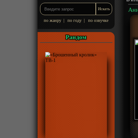
по жанру
|
по году
|
по озвучке
Рандом