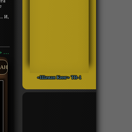
уга
е
.. И,
Аниме «Йохане из паргелия: Солнечный свет в зеркале» ТВ-1 смотреть онлайн
AH
«Шаман Кинг» ТВ-1