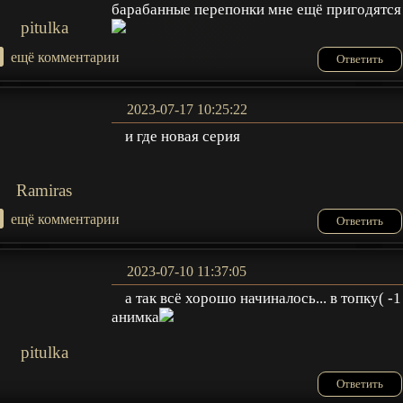
барабанные перепонки мне ещё пригодятся
pitulka
+
ещё комментарии
Ответить
2023-07-17 10:25:22
и где новая серия
Ramiras
+
ещё комментарии
Ответить
2023-07-10 11:37:05
а так всё хорошо начиналось... в топку( -1
анимка
pitulka
Ответить