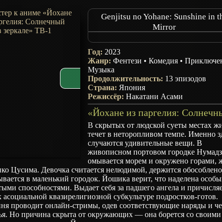
Genjitsu no Yohane: Sunshine in t
Mirror
Yohane of the Parhelion -SUNSHINE i
MIRROR-
Год:
2023
Ёханэ Паргелий: Рассвет в Зазерка
Жанр:
Фентези
•
Комедия
•
Приключе
Музыка
Продолжительность:
13 эпизодов
Страна:
Япония
Режиссёр:
Накатани Асами
В скрытых от людской суеты местах ж
течет в неторопливом темпе. Именно з
случаются удивительные вещи. В
живописном портовом городке Нумадзу
омывается морем и окружено горами, 
ко Цусима. Девочка считается нелюдимой, держится обособлено
вается в маленький городок. Йошика верит, что наделена особ
ыми способностями. Выдает себя за падшего ангела и причисля
к асоциальной квазирелигиозной субкультуре подростков-готов.
иня проводит онлайн-стримы, одев соответствующие наряды и ч
ья. Но причина скрыта от окружающих — она борется со своими