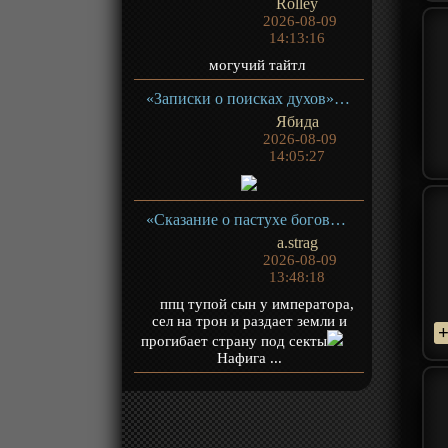
Rolley
2026-08-09
14:13:16
могучий тайтл
«Записки о поисках духов» ТВ-1
Ябида
2026-08-09
14:05:27
«Сказание о пастухе богов» ТВ-1
a.strag
2026-08-09
13:48:18
ппц тупой сын у императора,
сел на трон и раздает земли и
прогибает страну под секты
Нафига ...