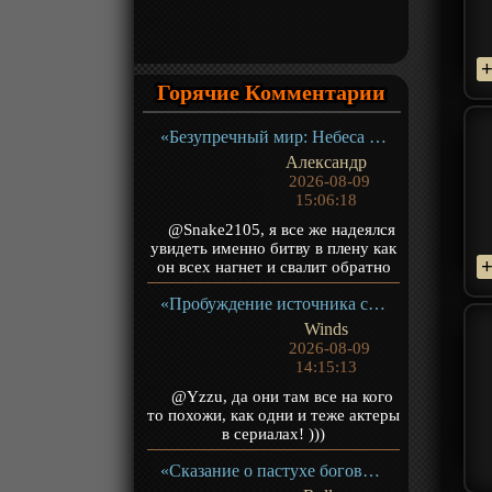
Горячие Комментарии
«Безупречный мир: Небеса в огне девяти бедствий» Фильм-2
Александр
2026-08-09
15:06:18
@Snake2105, я все же надеялся
увидеть именно битву в плену как
он всех нагнет и свалит обратно
«Пробуждение источника силы» ТВ-1
Winds
2026-08-09
14:15:13
@Yzzu, да они там все на кого
то похожи, как одни и теже актеры
в сериалах! )))
«Сказание о пастухе богов» ТВ-1