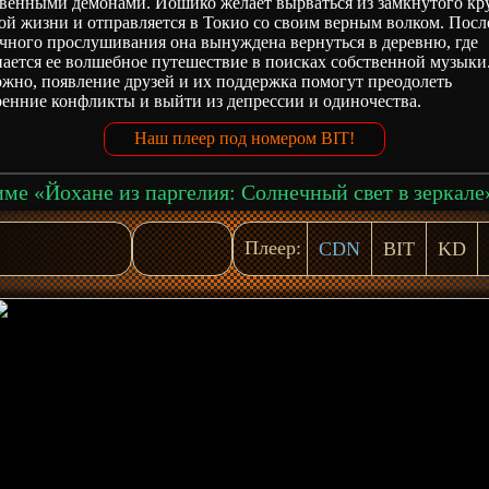
твенными демонами. Йошико желает вырваться из замкнутого кр
й жизни и отправляется в Токио со своим верным волком. Посл
чного прослушивания она вынуждена вернуться в деревню, где
ается ее волшебное путешествие в поисках собственной музыки.
жно, появление друзей и их поддержка помогут преодолеть
енние конфликты и выйти из депрессии и одиночества.
Наш плеер под номером BIT!
Плеер:
CDN
BIT
KD