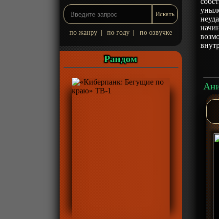
собс
уныло
неуда
начин
по жанру
|
по году
|
по озвучке
возмо
внутр
Рандом