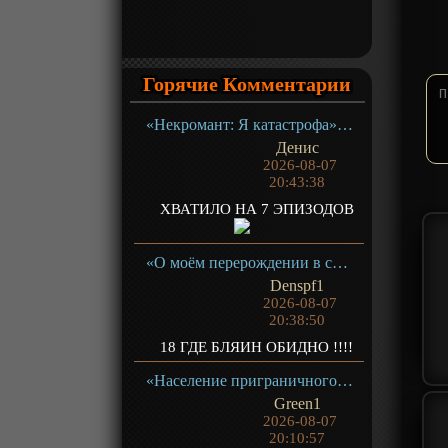
Горячие Комментарии
«Некромант: Я катастрофа» ТВ-1
Денис
2026-08-07
20:43:38
ХВАТИЛО НА 7 ЭПИЗОДОВ
«О моём перерождении в слизь 4» ТВ- 4.1
Denspf1
2026-08-07
20:38:50
18 ГДЕ БЛЯИН ОБИДНО !!!!
«Население приграничного владения начинается с нуля» ТВ-1
Green1
2026-08-07
20:10:57