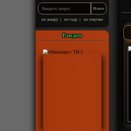
по жанру
|
по году
|
по озвучке
Рандом