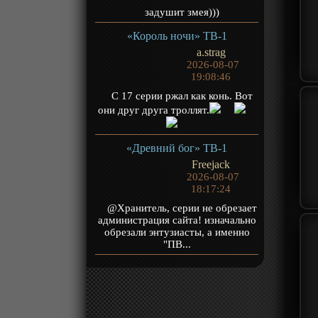
задушит змея)))
«Король ночи» ТВ-1
a.strag
2026-08-07
19:08:46
С 17 серии ржал как конь. Вот
они друг друга троллят.
«Древний бог» ТВ-1
Freejack
2026-08-07
18:17:24
@Хранитель, серии не обрезает
администрация сайта! изначально
обрезали энтузиасты, а именно
"ПВ...