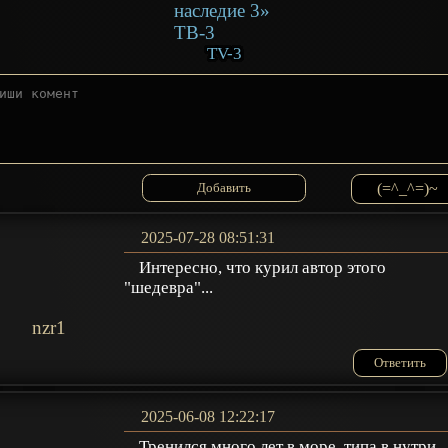
TV-3
(=^_^=)~
2025-07-28 08:51:31
Интересно, что курил автор этого
"шедевра"...
nzr1
Ответить
2025-06-08 12:22:17
Тренился много лет в море, типа в нутри