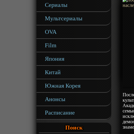
Сериалы
Мультсериалы
OVA
Film
Япония
Китай
Южная Корея
После
Анонсы
культ
Акаде
семь
Расписание
исклю
демон
Поиск
знам