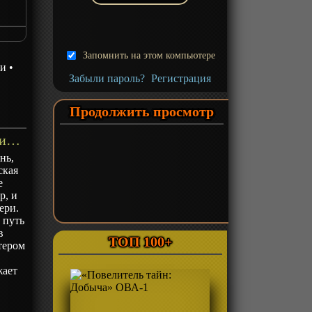
Запомнить на этом компьютере
зи
•
Забыли пароль?
Регистрация
Продолжить просмотр
«Лазурное наследие» ТВ-1 - описание
нь,
ская
е
р, и
ери.
 путь
в
ТОП 100+
тером
жает