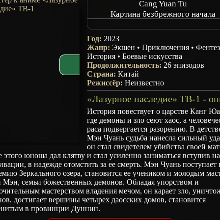
Cang Yuan Tu
Картина безбрежного начала
Azure Legacy
Archean Eon Art
Год:
2023
The Demon Hunter
Жанр:
Экшен
•
Приключения
•
Фенте
История
•
Боевые искусства
Продолжительность:
26 эпизодов
Страна:
Китай
Режиссёр:
Неизвестно
История повествует о царстве Канг Юа
где демоны и зло сеют хаос, а человече
раса подвергается разорению. В детств
Мэн Чуань судьба нанесла сильный уда
он стал свидетелем убийства своей мат
 этого юноша дал клятву и стал усиленно заниматься вступив на
ивации, в надежде отомстить за ее смерть. Мэн Чуань поступает 
мию Зеркального озера, становится ее учеником и молодым мас
и Мэн, семьи божественных демонов. Обладая упорством и
чительным мастерством владения мечом, он карает зло, уничто
ов, достигает вершины четырех даосских домов, становится
енитым в провинции Дуннин.