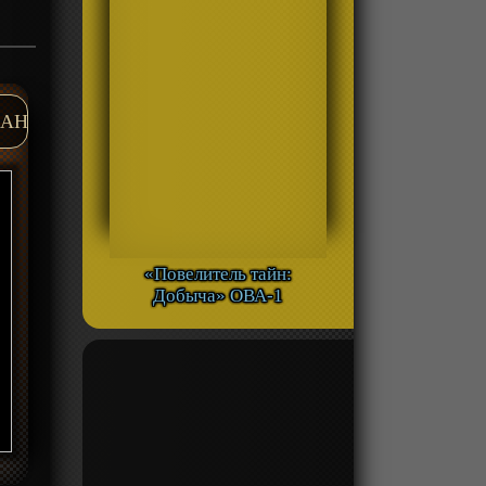
AH
«Повелитель тайн:
Добыча» ОВА-1