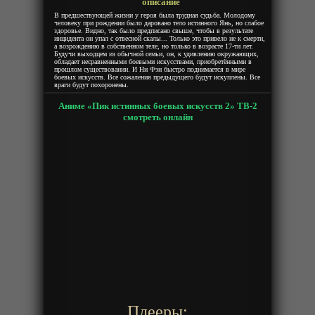
описание
В предшествующей жизни у героя была трудная судьба. Молодому
человеку при рождении было даровано тело истинного Янь, но слабое
здоровье. Видно, так было предписано свыше, чтобы в результате
инцидента он упал с отвесной скалы... Только это привело не к смерти,
а возрождению в собственном теле, но только в возрасте 17-ти лет.
Будучи выходцем из обычной семьи, он, к удивлению окружающих,
обладает несравненными боевыми искусствами, приобретёнными в
прошлом существовании. И Ни Фэн быстро поднимается в мире
боевых искусств. Все сожаления предыдущего будут искуплены. Все
враги будут похоронены.
Аниме «Пик истинных боевых искусств 2» ТВ-2
смотреть онлайн
Плееры: