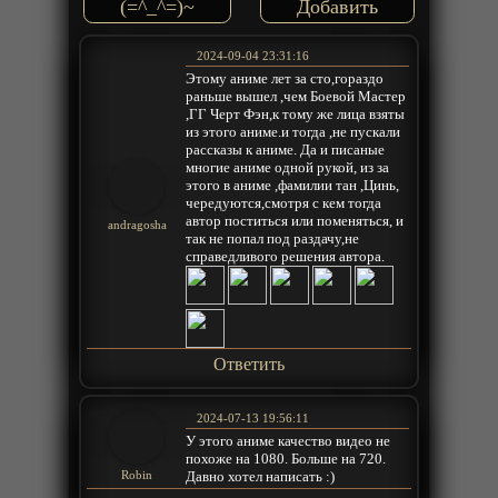
(=^_^=)~
2024-09-04 23:31:16
Этому аниме лет за сто,гораздо
раньше вышел ,чем Боевой Мастер
,ГГ Черт Фэн,к тому же лица взяты
из этого аниме.и тогда ,не пускали
рассказы к аниме. Да и писаные
многие аниме одной рукой, из за
этого в аниме ,фамилии тан ,Цинь,
чередуются,смотря с кем тогда
автор поститься или поменяться, и
andragosha
так не попал под раздачу,не
справедливого решения автора.
Ответить
2024-07-13 19:56:11
У этого аниме качество видео не
похоже на 1080. Больше на 720.
Давно хотел написать :)
Robin