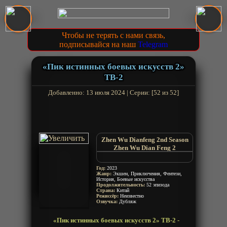
Чтобы не терять с нами связь,
подписывайся на наш
Telegram
«Пик истинных боевых искусств 2»
ТВ-2
Добавленно: 13 июля 2024 | Серии: [52 из 52]
Zhen Wu Dianfeng 2nd Season
Zhen Wu Dian Feng 2
The Peak of True Martial Arts
2nd Season
Год:
2023
Вершина истинных боевых
Жанр:
Экшен, Приключения, Фентези,
История, Боевые искусства
искусств 2
Продолжительность:
52 эпизода
Страна:
Китай
Режиссёр:
Неизвестно
Озвучка:
Дубляж
«Пик истинных боевых искусств 2» ТВ-2 -