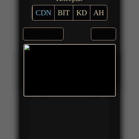
CDN
BIT
KD
AH