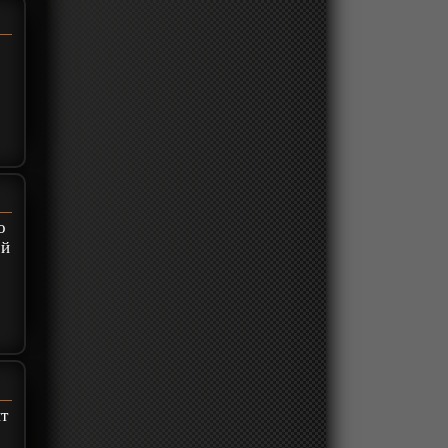
о
ой
нт