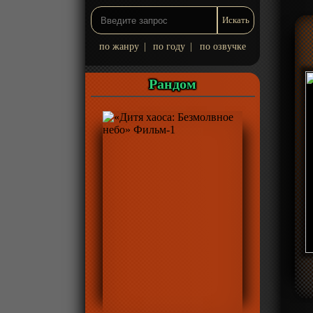
по жанру
|
по году
|
по озвучке
Рандом