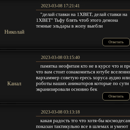
2023-03-08 17:21:41
"делай ставки на 1XBET, делай ставки на
1XBET" Тьфу блять чтоб этого демона
темные эльдары в жопу выебли
Николай
Ответить
2023-03-08 03:15:40
памятка неофитам кто не в курсе что и пр
что вам стоит ознакомиться ютубе вселенн
вархаммер советую ересь хоруса аудио или
Канал
роботы наших аниматоров которые по сути
экранизировали основно бек
Ответить
2023-03-08 03:13:18
какая радость тго что хотя-бы космодеса
показан тактикульно все в шлемах и умеют