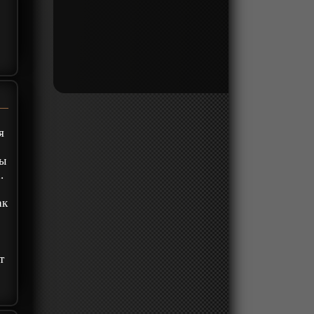
я
ры
.
ак
т