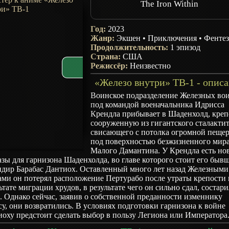
The Iron Within
Год:
2023
Жанр:
Экшен
•
Приключения
•
Фенте
Продолжительность:
1 эпизод
Страна:
США
Режиссёр:
Неизвестно
«Железо внутри» ТВ-1 - опис
Воинское подразделение Железных во
под командой военачальника Идрисса
Крендла прибывает в Шаденхолд, креп
сооруженную из гигантского сталактит
свисающего с потолка огромной пеще
под поверхностью безжизненного мир
Малого Дамантина. У Крендла есть но
зы для гарнизона Шаденхолда, во главе которого стоит его быв
ндир Барабас Дантиох. Оставленный много лет назад Железными
ми он потерял расположение Пертурабо после утраты крепости 
ьтате миграции хрудов, в результате чего он сильно сдал, состари
. Однако сейчас, заявив о собственной преданности изменнику
у, они возвратились. В условиях подготовки гарнизона к войне
оху предстоит сделать выбор в пользу Легиона или Императора