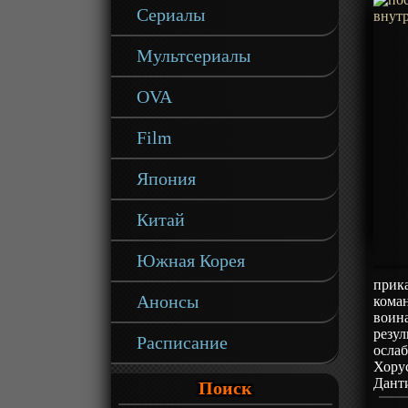
Сериалы
Мультсериалы
OVA
Film
Япония
Китай
Южная Корея
прика
Анонсы
кома
воина
резул
Расписание
ослаб
Хорус
Данти
Поиск