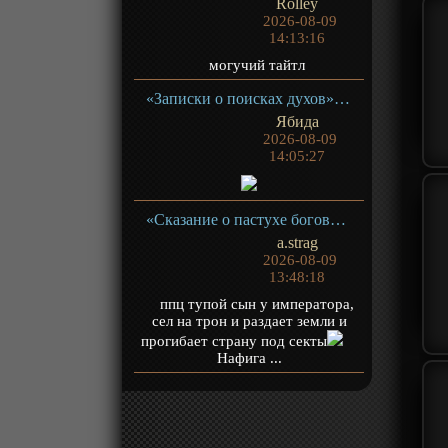
Rolley
2026-08-09
14:13:16
могучий тайтл
«Записки о поисках духов» ТВ-1
Ябида
2026-08-09
14:05:27
«Сказание о пастухе богов» ТВ-1
a.strag
2026-08-09
13:48:18
ппц тупой сын у императора,
сел на трон и раздает земли и
прогибает страну под секты
Нафига ...