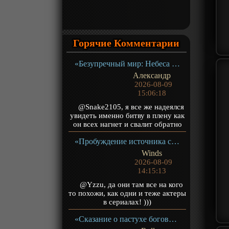
Горячие Комментарии
«Безупречный мир: Небеса в огне девяти бедствий» Фильм-2
Александр
2026-08-09
15:06:18
@Snake2105, я все же надеялся
увидеть именно битву в плену как
он всех нагнет и свалит обратно
«Пробуждение источника силы» ТВ-1
Winds
2026-08-09
14:15:13
@Yzzu, да они там все на кого
то похожи, как одни и теже актеры
в сериалах! )))
«Сказание о пастухе богов» ТВ-1