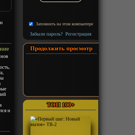
зи
Запомнить на этом компьютере
Забыли пароль?
Регистрация
Продолжить просмотр
ание
инов
ость,
а,
ры
а
вые
ший
ТОП 100+
в
лся и
.