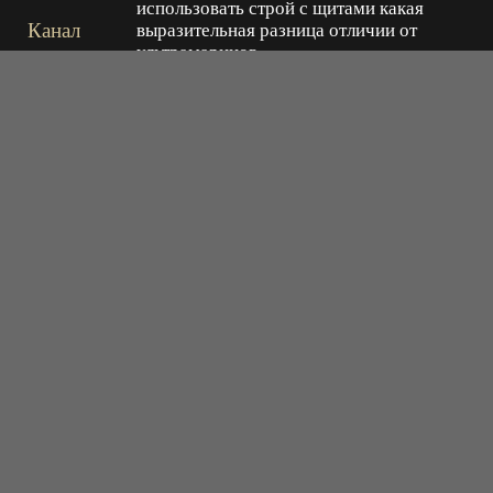
использовать строй с щитами какая
Канал
выразительная разница отличии от
ультрамаринов
Ответить
2023-07-23 06:21:39
Ебаный феминизм и сюда добрался,баба
сильнее мужиков ага как же кого наебать
хотите в реальности их нет в окопах
Bred
Ответить
2023-03-18 00:57:47
Шикарно
Ответить