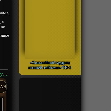
обы в
, а
 не
 мире
е
«Сильнейший мудрец
низшей эмблемы» ТВ-1
Аниме «Другой мир и сестра, которая убивает с одного удара» ТВ-1 смотреть онлайн
AH