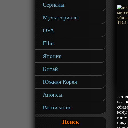
Сериалы
Мультсериалы
OVA
Film
Япония
Китай
Южная Корея
Анонсы
летня
все п
Расписание
сбила
кому,
ином
Поиск
поку
гильд