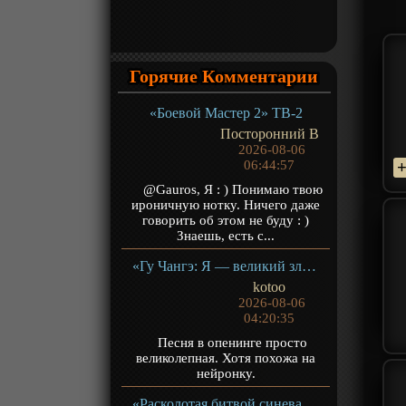
Горячие Комментарии
«Боевой Мастер 2» ТВ-2
Посторонний В
2026-08-06
06:44:57
@Gauros, Я : ) Понимаю твою
ироничную нотку. Ничего даже
говорить об этом не буду : )
Знаешь, есть с...
«Гу Чангэ: Я — великий злодей Небесной Судьбы» ТВ-1
kotoo
2026-08-06
04:20:35
Песня в опенинге просто
великолепная. Хотя похожа на
нейронку.
«Расколотая битвой синева небес 5» ТВ-5