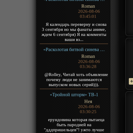
Roman
2026-08-06
03:45:01
Я календарь переверну и снова
3 сентября но мы фанаты аниме,
ждем 6 сентября) Я на комменты
ваши вз...
«Расколотая битвой синева небес 5» ТВ-5
Roman
2026-08-06
03:36:28
@Rolley, Читай хоть объявление
почему люди не занимаются
выпуском новых серий))).
«Тройной шторм» ТВ-1
Нея
2026-08-06
03:30:25
ерундовина которая пытаеца
быть пародией на
"дддпришельцев"! ужто лучше