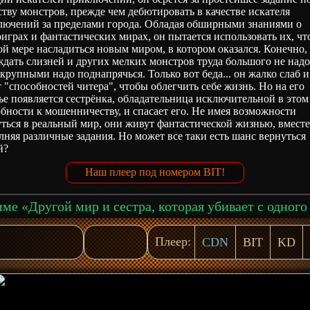
тву монстров, прежде чем дебютировать в качестве искателя
лючений за пределами города. Обладая обширными знаниями о
играх и фантастических мирах, он пытается использовать их, чт
й мере насладиться новым миром, в котором оказался. Конечно,
дать слизней и других мелких монстров труда большого не надо
 крупными надо поднапрячься. Только вот беда... он жалко слаб и
 "способностей читера", чтобы облегчить себе жизнь. Но на его
ье появляется сестрёнка, обладательница исключительной в этом
бности к мошенничеству, и спасает его. Не имея возможности
ться в реальный мир, они живут фантастической жизнью, вмест
няя различные задания. Но может все таки есть шанс вернуться
й?
Наш плеер под номером BIT!
Плеер:
CDN
BIT
KD