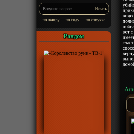
убийс
прик
видео
по жанру
|
по году
|
по озвучке
полно
побеж
вот с
Рандом
имеет
счаст
спосо
верну
выпол
домо