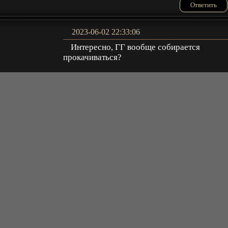
Ответить
2023-06-02 22:33:06
Интересно, ГГ вообще собирается
прокачиваться?
UX3000
Ответить
2023-07-03 12:48:38
хз ! о чем вы но что то в этой пародии все
таки есть :))
Digzy
+
ещё комментарии
Ответить
2023-06-25 03:41:36