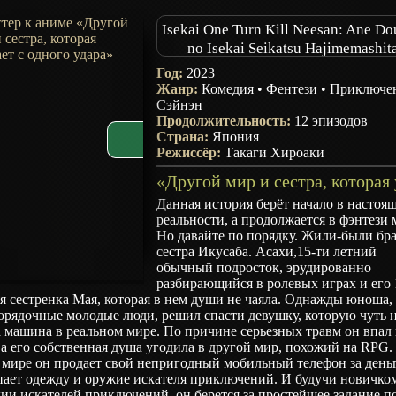
Isekai One Turn Kill Neesan: Ane D
no Isekai Seikatsu Hajimemashit
My One-Hit Kill Sister
Год:
2023
Жанр:
Комедия
•
Фентези
•
Приключе
Сэйнэн
Продолжительность:
12 эпизодов
Страна:
Япония
Режиссёр:
Такаги Хироаки
Данная история берёт начало в настоя
реальности, а продолжается в фэнтези 
Но давайте по порядку. Жили-были бра
сестра Икусаба. Асахи,15-ти летний
обычный подросток, эрудированно
разбирающийся в ролевых играх и его 
я сестренка Мая, которая в нем души не чаяла. Однажды юноша, 
орядочные молодые люди, решил спасти девушку, которую чуть 
 машина в реальном мире. По причине серьезных травм он впал 
 а его собственная душа угодила в другой мир, похожий на RPG.
 мире он продает свой непригодный мобильный телефон за день
пает одежду и оружие искателя приключений. И будучи новичко
ии искателей приключений, он берется за простейшее задание п