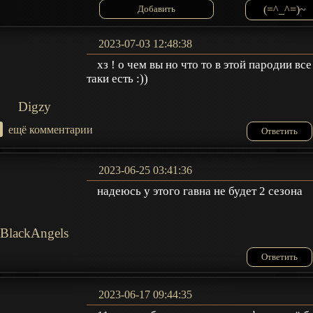
(=^_^=)~
2023-07-03 12:48:38
хз ! о чем вы но что то в этой пародии все
таки есть :))
Digzy
+
ещё комментарии
Ответить
2023-06-25 03:41:36
надеюсь у этого гавна не будет 2 сезона
BlackAngels
Ответить
2023-06-17 09:44:35