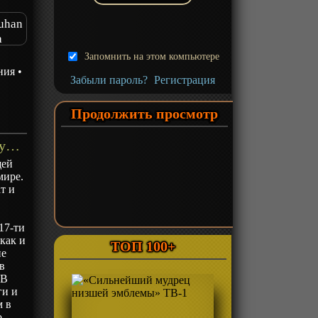
ouhan
a
Запомнить на этом компьютере
ния
•
Забыли пароль?
Регистрация
Продолжить просмотр
«Другой мир и сестра, которая убивает с одного удара» ТВ-1 - описание
щей
мире.
т и
17-ти
как и
ТОП 100+
не
в
 В
ги и
м в
о