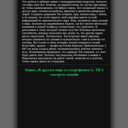
Это весёлое и забавное аниме о пятнадцатилетнем подростке, которого
случайно убил Бог. Конечно, на первый взгляд это звучит удручающе,
но чтобы компенсировать случайную смерть, Бог воскрешает юношу в
другом мире, полном волшебства, фантазии и множества интересных
людей. Создатель разрешает Тоя оставить одну личную вещь с Земли,
и тот решает, что хочет вернуть свой смартфон вместе со всей
информацией из первоначального мира. Итак, начинается наша история
в мире, похожем на средневековую Европу, где Бог вносит небольшие
изменения в новый телефон в соответствии с его удобством. В
дополнение к этому молодой человек получает безумные магические
способности, которые позволяют ему делать то, что другим людям
просто недоступно. Путешествуя, Тоя встречает много девушек,
которые становятся его женами и путешествуют с ним в качестве его
спутниц. Вот только в таких историях должен появиться злодей.
Встречайте, пророк — профессор Регина Вавилон! Приблизительно 5
000 лет назад создала девять человекоподобных роботов женского
пола. Ясновидящая предвидела, что однажды Тоя появится, и у него
будет девять жен. Поэтому она разделила собственное сознание и
Вавилонское королевство на девять частей, поместив их в роботов,
чтобы парень нашел их в будущем...
Аниме «В другом мире со смартфоном 2» ТВ-2
смотреть онлайн