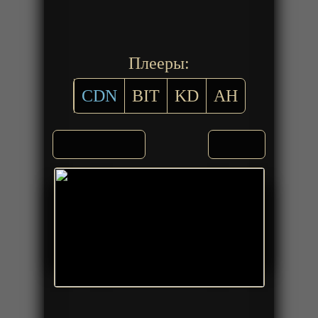
Плееры:
CDN
BIT
KD
AH