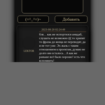
(=^_^=)~
2023-08-20 02:24:49
бля.... как же испортился анидаб,
слушать не возможно ((( то хрипят
то фразы до конца не переводят, да
и не тот уже. Эх жаль с таким
отношением к проектам, думаю не
LEKTOR
долго им осталось....А как же
раньше всё было хорошо! есть что
вспомнить!
Ответить
2023-07-25 21:45:19
честно, как-то все наигранно,
первый тв имело свою изюминку а
тут все типа на тебе то и это,
женись на тебе земли ты такой шик,
Animan
просто ты суперрендо
Ответить