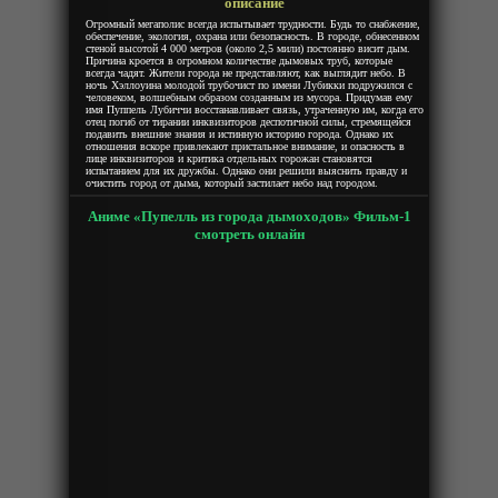
описание
Огромный мегаполис всегда испытывает трудности. Будь то снабжение,
обеспечение, экология, охрана или безопасность. В городе, обнесенном
стеной высотой 4 000 метров (около 2,5 мили) постоянно висит дым.
Причина кроется в огромном количестве дымовых труб, которые
всегда чадят. Жители города не представляют, как выглядит небо. В
ночь Хэллоуина молодой трубочист по имени Лубикки подружился с
человеком, волшебным образом созданным из мусора. Придумав ему
имя Пуппель Лубиччи восстанавливает связь, утраченную им, когда его
отец погиб от тирании инквизиторов деспотичной силы, стремящейся
подавить внешние знания и истинную историю города. Однако их
отношения вскоре привлекают пристальное внимание, и опасность в
лице инквизиторов и критика отдельных горожан становятся
испытанием для их дружбы. Однако они решили выяснить правду и
очистить город от дыма, который застилает небо над городом.
Аниме «Пупелль из города дымоходов» Фильм-1
смотреть онлайн