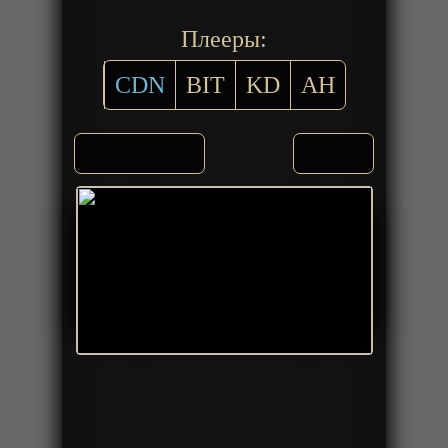
Плееры:
CDN
BIT
KD
AH