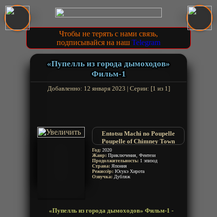
Чтобы не терять с нами связь,
подписывайся на наш
Telegram
«Пупелль из города дымоходов»
Фильм-1
Добавленно: 12 января 2023 | Серии: [1 из 1]
Entotsu Machi no Poupelle
Poupelle of Chimney Town
Год:
2020
Жанр:
Приключения, Фентези
Продолжительность:
1 эпизод
Страна:
Япония
Режиссёр:
Юсукэ Хирота
Озвучка:
Дубляж
«Пупелль из города дымоходов» Фильм-1 -