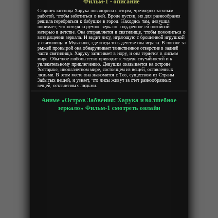
Фильм-1 - описание
Старшеклассница Харука повздорила с отцом, чрезмерно занятым
работой, чтобы заботиться о ней. Вроде пустяк, но для разнообразия
решила перебраться к бабушке в город. Находясь там, девушка
понимает, что потеряла ручное зеркало, подаренное ей покойной
матерью в детстве. Она отправляется в святилище, чтобы помолиться о
возвращении зеркала. И видит лису, играющую с брошенной игрушкой
у святилища в Мусасино, где когда-то в детстве она играла. В погоне за
рыжей пронырой она обнаруживает таинственное отверстие в задней
части святилища. Харуку затягивает в нору, и она теряется в лисьем
мире. Обычное любопытство приводит к череде случайностей и к
увлекательному приключению. Девушка оказывается на острове
Хоттараке, инопланетном мире, состоящем из вещей, оставленных
людьми. В этом месте она знакомится с Тео, существом из Страны
Забытых вещей, и узнает, что лисы живут за счет разнообразных
вещей, оставленных людьми.
Аниме «Остров Забвения: Харука и волшебное
зеркало» Фильм-1 смотреть онлайн