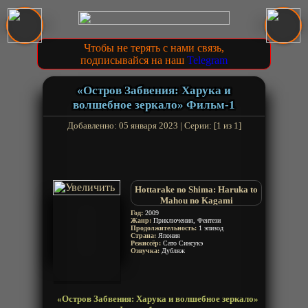
Чтобы не терять с нами связь,
подписывайся на наш
Telegram
«Остров Забвения: Харука и
волшебное зеркало» Фильм-1
Добавленно: 05 января 2023 | Серии: [1 из 1]
Hottarake no Shima: Haruka to
Mahou no Kagami
Oblivion Island: Haruka and the
Год:
2009
Жанр:
Приключения, Фентези
Magic Mirror
Продолжительность:
1 эпизод
Страна:
Япония
Режиссёр:
Сато Синсукэ
Озвучка:
Дубляж
«Остров Забвения: Харука и волшебное зеркало»