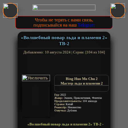
Чтобы не терять с нами связь,
подписывайся на наш
Telegram
«Волшебный повар льда и пламени 2»
ТВ-2
Добавленно: 10 августа 2024 | Серии: [104 из 104]
Bing Huo Mo Chu 2
Мастер льда и пламени 2
Binghuo Mochu 2
The Magic Chef of Ice and Fire
Год:
2022
2nd Season
Жанр:
Экшен, Приключения, Фентези
Продолжительность:
104 эпизода
Страна:
Китай
Режиссёр:
Неизвестно
Озвучка:
Дубляж
«Волшебный повар льда и пламени 2» ТВ-2 -