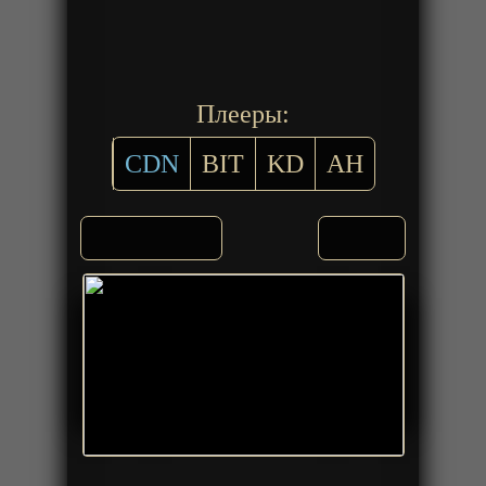
Плееры:
CDN
BIT
KD
AH