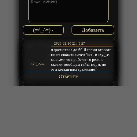
(=^_^=)~
2026-02-10 21:45:27
я досмотрел до 69-й серии второго
но от сюжета начел быть в аху_-е
местами то пробелы то резкие
скачки, вообщем тайтл норм, но
Evil_Zera
эти качали настараживают
Ответить
2025-11-14 01:50:17
Пилять,начало да было интересно,а
дальше ((( капец скатилось на нет,
что само произведение,что озвучка
коваль
Ответить
2025-11-01 10:26:11
Человек которому не нужны