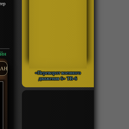
тер
,
айн
AH
«Переворот военного
движения 6» ТВ-6