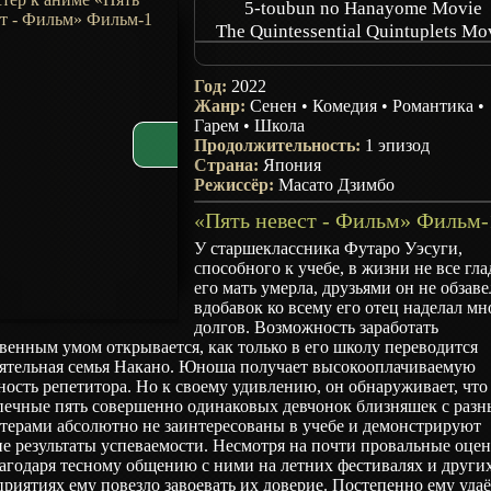
5-toubun no Hanayome Movie
The Quintessential Quintuplets Mo
The Five Wedded Brides Movie
The Quintessential Quintuplets Mo
Год:
2022
Жанр:
Сенен
•
Комедия
•
Романтика
•
Гарем
•
Школа
Продолжительность:
1 эпизод
Страна:
Япония
Режиссёр:
Масато Дзимбо
У старшеклассника Футаро Уэсуги,
способного к учебе, в жизни не все гла
его мать умерла, друзьями он не обзаве
вдобавок ко всему его отец наделал мн
долгов. Возможность заработать
венным умом открывается, как только в его школу переводится
оятельная семья Накано. Юноша получает высокооплачиваемую
ость репетитора. Но к своему удивлению, он обнаруживает, что
печные пять совершенно одинаковых девчонок близняшек с раз
терами абсолютно не заинтересованы в учебе и демонстрируют
е результаты успеваемости. Несмотря на почти провальные оцен
агодаря тесному общению с ними на летних фестивалях и други
риятиях ему повезло завоевать их доверие. Постепенно ему удаё