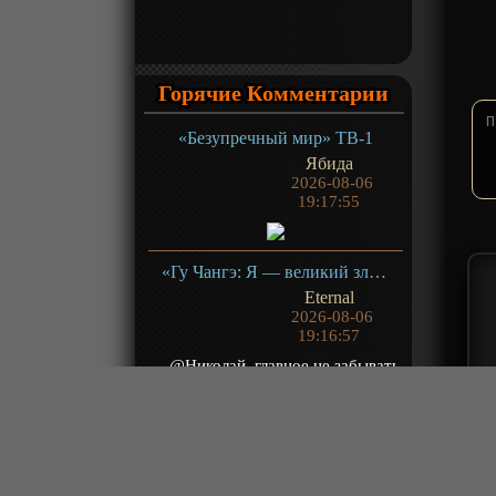
Горячие Комментарии
«Безупречный мир» ТВ-1
Ябида
2026-08-06
19:17:55
«Гу Чангэ: Я — великий злодей Небесной Судьбы» ТВ-1
Eternal
2026-08-06
19:16:57
@Николай, главное не забывать
о тех, кто нам это все показывает
и для чего...
«Это король? 6» ТВ-6
Freejack
2026-08-06