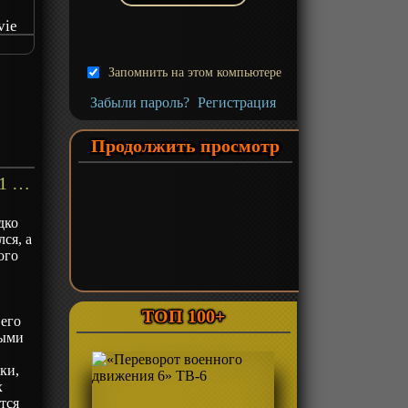
vie
vie
Запомнить на этом компьютере
Забыли пароль?
Регистрация
Продолжить просмотр
«Пять невест - Фильм» Фильм-1 - описание
дко
лся, а
ого
ТОП 100+
 его
ными
ки,
х
тся