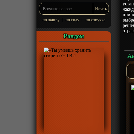
устан
жажде
причи
выбр
по жанру
|
по году
|
по озвучке
реше
отраз
Рандом
Ан