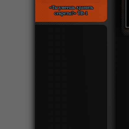
«Ты умеешь хранить
секреты?» ТВ-1