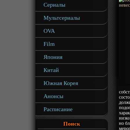
Сериалы
Мультсериалы
OVA
Film
Япония
Китай
Южная Корея
собст
Анонсы
сост
должн
подо
Расписание
харак
низки
Поиск
но бл
мероп