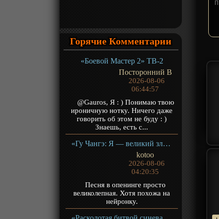
Горячие Комментарии
«Боевой Мастер 2» ТВ-2
Посторонний В
2026-08-06
06:44:57
@Gauros, Я : ) Понимаю твою
ироничную нотку. Ничего даже
говорить об этом не буду : )
Знаешь, есть с...
«Гу Чангэ: Я — великий злодей Небесной Судьбы» ТВ-1
kotoo
2026-08-06
04:20:35
Песня в опенинге просто
великолепная. Хотя похожа на
нейронку.
«Расколотая битвой синева небес 5» ТВ-5