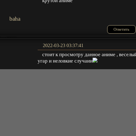
крутой аниме
baha
Ответить
2022-03-23 03:37:41
стоит к просмотру данное аниме , веселы
угар и неловкие случаии
Коля
Ответить
2021-07-27 08:58:56
ГГ хоть и батан но тупит конкретно иногд
даже бесит.
skay