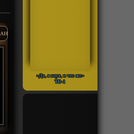
AH
«Да, я паук, и что же»
ТВ-1