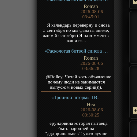
Roman
2026-08-06
03:45:01
Я календарь переверну и снова
3 сентября но мы фанаты аниме,
ждем 6 сентября) Я на комменты
ваши вз...
«Расколотая битвой синева небес 5» ТВ-5
Roman
2026-08-06
03:36:28
@Rolley, Читай хоть объявление
почему люди не занимаются
выпуском новых серий))).
«Тройной шторм» ТВ-1
Нея
2026-08-06
03:30:25
ерундовина которая пытаеца
быть пародией на
"дддпришельцев"! ужто лучше