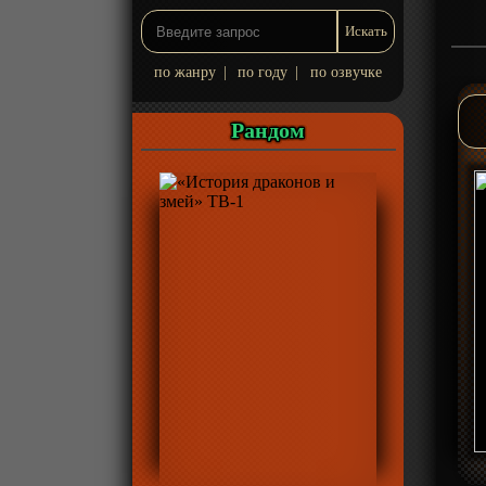
по жанру
|
по году
|
по озвучке
Рандом