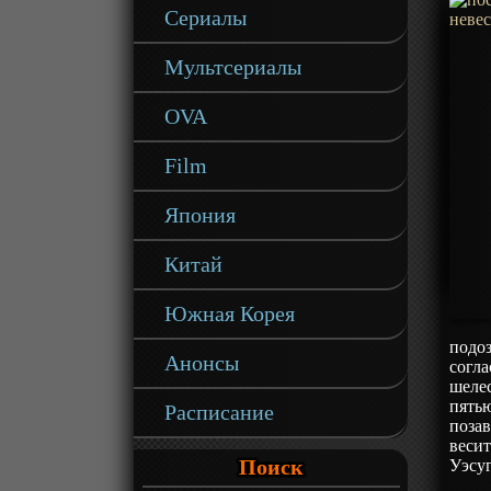
Сериалы
Мультсериалы
OVA
Film
Япония
Китай
Южная Корея
подоз
Анонсы
согл
шелес
пять
Расписание
позав
весит
Поиск
Уэсу