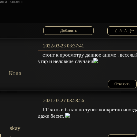
(=^_^=)~
2022-03-23 03:37:41
стоит к просмотру данное аниме , веселы
угар и неловкие случаии
Коля
Ответить
2021-07-27 08:58:56
ГГ хоть и батан но тупит конкретно иногд
даже бесит.
skay