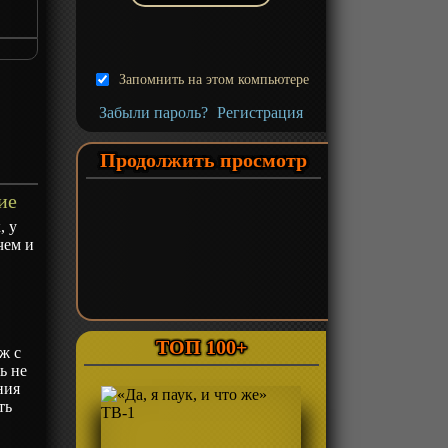
Запомнить на этом компьютере
Забыли пароль?
Регистрация
Продолжить просмотр
ие
, у
чем и
ь
ТОП 100+
ж с
ь не
ния
ть