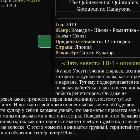
The Quintessential Quintuplets
Gotoubun no Hanayome
5-toubun no Hanayome
The Five Wedded Brides
Год:
2019
Go-Toubun no Hanayome
Жанр:
Комедия
•
Школа
•
Романтика
•
Гарем
•
Сенен
Продолжительность:
12 эпизодов
Страна:
Япония
Режиссёр:
Сатоси Кувахара
«Пять невест» ТВ-1 - описан
Футаро Уэсуги ученик старшеклассник
которого за душой ни гроша, как в про
в кармане. Тут ему подворачивается не
пыльная работёнка, надо то всего лиш
побыть репетитором. Он даже не
ревал какие трудности перед ним возникнут, поэтому тут же
асился. И вот наш герой преисполненный мыслями об будущем
те купюр у себя в кармане узнаёт, что заниматься придется ему а
ю милыми девчатами и все они сестры. Поведению этих барышен
идовать, так как они терпеть не могут учёбу и судьба их отчисле
 на волоске. С этого момента начинается трудный, тернистый пу
ги по обучению сестёр пятерНЯшек.