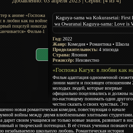
Добавленно:
03 апреля 2023
| Серии: [4 из 4]
Kaguya-sama wa Kokurasetai: First 
wa Owaranai Kaguya-sama: Love is 
The First Kiss Never Ends
Год:
2022
Жанр:
Комедия
•
Романтика
•
Школа
Продолжительность:
4 эпизода
Страна:
Япония
Режиссёр:
Неизвестно
Фильм адаптация одноименной сюжет
линии манги и посвящен отношениям 
молодых людей, которые впервые
официально поцеловались и должны н
по-настоящему понимать один другого
честно сказать о своих чувствах. Это
шенно новая романтическая комедия, повествующая о начале
оумной войны между двумя влюбленными элитными студентами
 дарит своим учащимся не только новые знания, развивает в ни
ивный и творческий потенциал. В её стенах ученики познают с
ую незабываемую школьную любовь. Романтическая история