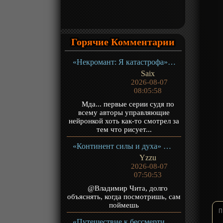
Горячие Комментарии
«Некромант: Я катастрофа» ТВ-1
Saix
2026-08-07
08:05:58
Мда... первые серии судя по
всему авторы управляющие
нейронкой хоть как-то смотрел за
тем что рисует...
«Континент силы и духа» ТВ-1
Yzzu
2026-08-07
07:50:53
@Владимир Чита, долго
объяснять, когда посмотришь, сам
поймешь
«Путешествие к бессмертию 5» ТВ-5