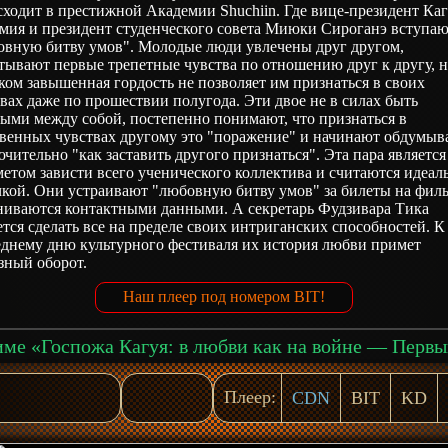
ходит в престижной Академии Shuchiin. Где вице-президент Ка
мия и президент студенческого совета Миюки Сироганэ вступаю
овную битву умов". Молодые люди увлечены друг другом,
ывают первые трепетные чувства по отношению друг к другу, н
ом завышенная гордость не позволяет им признаться в своих
вах даже по прошествии полугода. Эти двое не в силах быть
ыми между собой, постепенно понимают, что признаться в
твенных чувствах другому это "поражение" и начинают обдумыв
чительно "как заставить другого признаться". Эта пара является
етом зависти всего ученического коллектива и считаются идеал
чкой. Они устраивают "любовную битву умов" за билеты на фил
ниваются контактными данными. А секретарь Фудзивара Тика
тся сделать все на пределе своих интриганских способностей. К
еднему дню культурного фестиваля их история любви примет
зный оборот.
Наш плеер под номером BIT!
Плеер:
CDN
BIT
KD