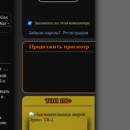
Kiss
War -
Запомнить на этом компьютере
Забыли пароль?
Регистрация
Продолжить просмотр
«Госпожа Кагуя: в любви как на войне — Первый поцелуй никогда не заканчивается» Фильм-1 - описание
ной
2-х
ачать
 и
ТОП 100+
.
х
вою