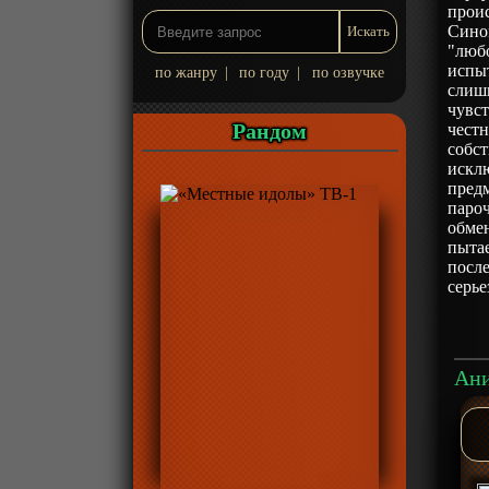
проис
Сино
"люб
испыт
по жанру
|
по году
|
по озвучке
слишк
чувст
Рандом
честн
собс
исклю
предм
паро
обме
пытае
посл
серье