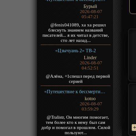
Бурый
2026-08-07
05:47:21
@fenix041089, ха ха решил
блеснуть знанием названий
писателей... я их читал в детстве,
сто лет назад...
«Цзычуань 2» ТВ-2
Linder
2026-08-07
04:52:51
@Алёна, +1спешл перед первой
серией
«Путешествие к бессмертию 5» ТВ-5
kotoo
2026-08-07
03:59:29
@Tralistr, Он многим помогает,
тем более кто к нему был сам
добр и помогал в прошлом. Силой
пользуют...