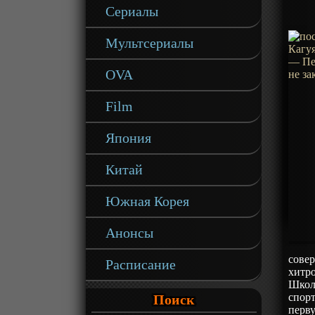
Сериалы
Мультсериалы
OVA
Film
Япония
Китай
Южная Корея
Анонсы
совер
Расписание
хитр
Школа
спорт
Поиск
перв