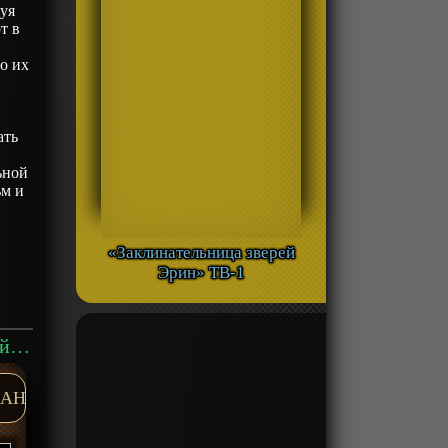
гуя
т в
о их
ать
ьной
ьм и
«Заклинательница зверей
Эрин» ТВ-1
Аниме «Госпожа Кагуя: в любви как на войне — Первый поцелуй никогда не заканчивается» Фильм-1 смотреть онлайн
AH