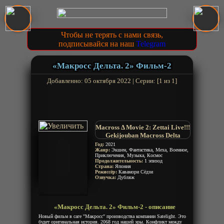
Чтобы не терять с нами связь,
подписывайся на наш
Telegram
«Макросс Дельта. 2» Фильм-2
Добавленно: 05 октября 2022 | Серии: [1 из 1]
Macross Δ Movie 2: Zettai Live!!!
Gekijouban Macross Delta
Год:
2021
Жанр:
Экшен, Фантастика, Меха, Военное,
Приключения, Музыка, Космос
Продолжительность:
1 эпизод
Страна:
Япония
Режиссёр:
Кавамори Сёдзи
Озвучка:
Дубляж
«Макросс Дельта. 2» Фильм-2 - описание
Новый фильм в саге "Макросс" производства компании Satelight. Это
будет оригинальная история. 2068 год нашей эры. Конфликт между