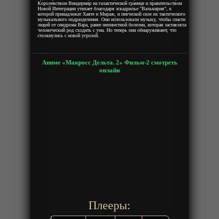
Королевством Виндермир на галактической границе и правительством
Новой Интеграции утихает благодаря эскадрилье "Валькирия", к
которой принадлежат Хаяте и Мираж, и певческой силе их тактического
музыкального подразделения. Они использовали музыку, чтобы спасти
людей от синдрома Вара, ранее неизвестной болезни, которая заставляла
человеческий род сходить с ума. Но теперь они обнаруживают, что
столкнулись с новой угрозой.
Аниме «Макросс Дельта. 2» Фильм-2 смотреть
онлайн
Плееры: