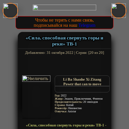
Чтобы не терять с нами связь,
подписывайся на наш
Telegram
«Сила, способная свернуть горы и
реки» ТВ-1
Добавленно: 31 октября 2022 | Серии: [20 из 20]
Li Ba Shanhe Xi Zitang
Power that can to move
mountains and rivers
Libashanhe Xi Zitang
Год:
2022
Жанр:
Экшен, Приключения, Фентези
Продолжительность:
20 эпизодов
Страна:
Китай
Режиссёр:
Неизвестно
Озвучка:
Anistar
«Сила, способная свернуть горы и реки» ТВ-1 -