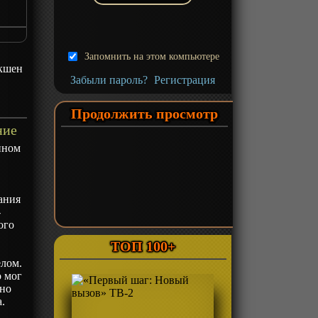
Запомнить на этом компьютере
кшен
Забыли пароль?
Регистрация
Продолжить просмотр
ние
нном
ания
-
ого
ТОП 100+
елом.
о мог
оно
.