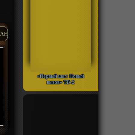
AH
«Первый шаг: Новый
вызов» ТВ-2