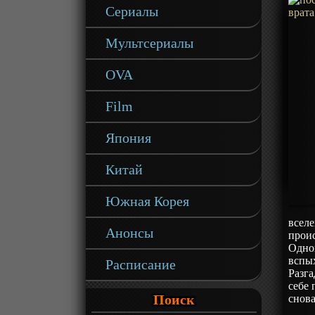
Сериалы
Мультсериалы
OVA
Film
Япония
Китай
Южная Корея
вселе
Анонсы
проис
Однов
вспых
Расписание
Разга
себе 
Поиск
снова