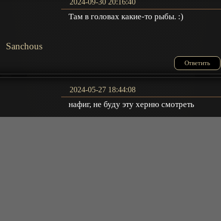
2024-09-30 20:16:40
Там в головах какие-то рыбы. :)
Sanchous
Ответить
2024-05-27 18:44:08
нафиг, не буду эту херню смотреть
Ответить
2023-03-09 12:59:20
Очень понравился, спасибо! Можно
призадуматься
Татьяна