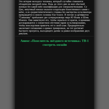
Это история молодого человека, который случайно становится
обладателем звездной силы. Ведь до этого дня он жил обычной
жизнью без какой-либо квалификации для совершенствования. Су
Цзю, непутевый юноша оказался владельцем божественного камня с
небес, и из среднестатистического ученика без мастерства культиватора
превращается в нового хозяина Star Source. В погоне за артефактом
"Синъюань" прибывают две суперкрасавицы мира Ю Ихань и Шэнь
Мэнсюэ. Они заимствуют его, чтобы скрыться от врагов, и временно
договариваются о совместном обучении парня культивированию,
чтобы впоследствии привлечь его в свой клан. Предварительно
заключают соглашение о единых тренировках, но тот достигает
быстрого прогресса, выходящего далеко за рамки воображения двух
девушек.
Аниме «Повелитель звёздного источника» ТВ-1
смотреть онлайн