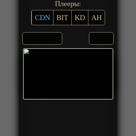
Плееры:
CDN
BIT
KD
AH