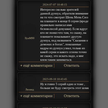
2024-07-07 10:48:15
Интересно сколько зрителей
данной дунхуа, обратили внимание
на то что смотрит Шень Мень Сюэ
на планшете в конце 6 серии (вроде
правильно написал имя
беловолосой девушки). Если вдруг
кто не понял что там, то скажу, на
планшете показывают другую
IlyaM90
дунхуа, под названием "Сказания о
демонах и богах", показанные
кадры из дунхуа узнал, только из
какой серии и какого сезона точно
не скажу, это искать надо, а мне
влом таким заниматься.
+
ещё комментарии
Ответить
2023-09-10 10:43:45
Ну и говно 5 серий одно и тоже ,
больше не буду смотреть этот шлак
Леонид
+
ещё комментарии
Ответить