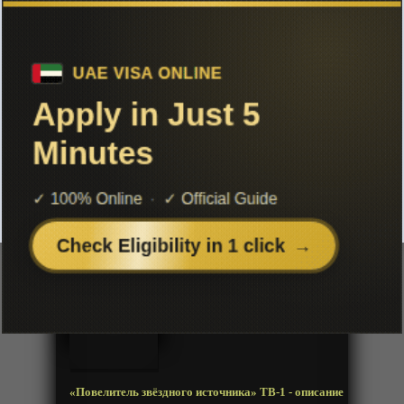
Чтобы не терять с нами связь,
подписывайся на наш
Telegram
«Повелитель звёздного источника»
ТВ-1
Добавленно: 06 августа 2023 | Серии: [48 из 48]
Xing Yuan Zhi Zhu
Master of Star Origin
Год:
2022
Жанр:
Экшен, Приключения, Фентези
Продолжительность:
48 эпизодов
Страна:
Китай
Режиссёр:
Неизвестно
Озвучка:
Anistar
«Повелитель звёздного источника» ТВ-1 - описание