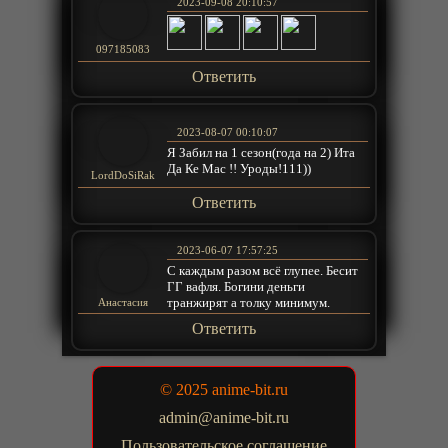
2023-09-08 20:10:57
097185083
Ответить
2023-08-07 00:10:07
Я Забил на 1 сезон(года на 2) Ита
Да Ке Мас !! Уроды!111))
LordDoSiRak
Ответить
2023-06-07 17:57:25
С каждым разом всё глупее. Бесит
ГГ вафля. Богини деньги
транжирят а толку минимум.
Анастасия
Ответить
© 2025 anime-bit.ru
admin@anime-bit.ru
Пользовательское соглашение