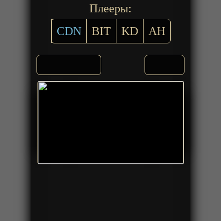
Плееры:
CDN
BIT
KD
AH