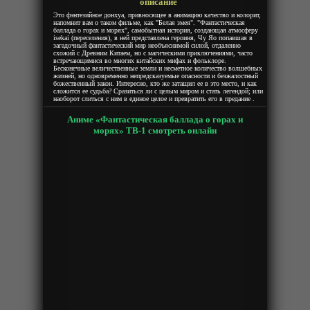
описание
Это фэнтезийное донхуа, привносящее в анимацию качество и колорит,
напомнит вам о таком фильме, как "Белая змея". "Фантастическая
баллада о горах и морях", самобытная история, создающая атмосферу
isekai (переселения), в ней представлена героиня, Чу Яо попавшая в
загадочный фантастический мир необъяснимой силой, отдаленно
схожий с Древним Китаем, но с магическими приключениями, часто
встречающимися во многих китайских мифах и фольклоре.
Бесконечные величественные земли и несметное количество волшебных
жизней, но одновременно непредсказуемые опасности и безжалостный
божественный закон. Интересно, кто же затащил ее в это место, и как
сложится ее судьба? Сразиться ли с целым миром и стать легендой; или
наоборот слиться с ним в единое целое и превратить его в предание .
Аниме «Фантастическая баллада о горах и
морях» ТВ-1 смотреть онлайн