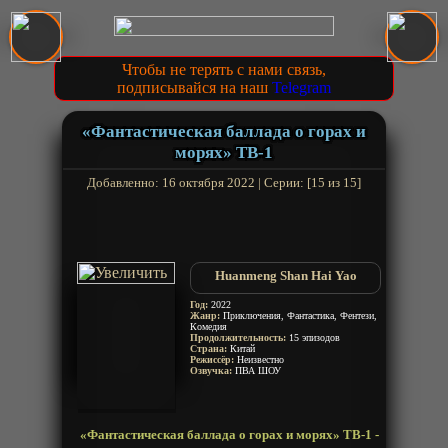
Чтобы не терять с нами связь,
подписывайся на наш
Telegram
«Фантастическая баллада о горах и
морях» ТВ-1
Добавленно: 16 октября 2022 | Серии: [15 из 15]
Huanmeng Shan Hai Yao
Год:
2022
Жанр:
Приключения, Фантастика, Фентези,
Комедия
Продолжительность:
15 эпизодов
Страна:
Китай
Режиссёр:
Неизвестно
Озвучка:
ПВА ШОУ
«Фантастическая баллада о горах и морях» ТВ-1 -