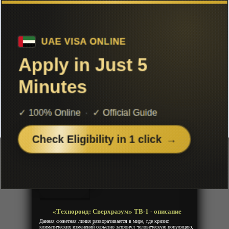
Чтобы не терять с нами связь,
подписывайся на наш
Telegram
«Технороид: Сверхразум» ТВ-1
Добавленно: 29 марта 2023 | Серии: [12 из 12]
Technoroid: Overmind
Год:
2023
Жанр:
Музыка
Продолжительность:
12 эпизодов
Страна:
Япония
Режиссёр:
Им Га Хи
Озвучка:
Дубляж
«Технороид: Сверхразум» ТВ-1 - описание
Данная сюжетная линия разворачивается в мире, где кризис
климатических изменений серьезно затронул человеческую популяцию,