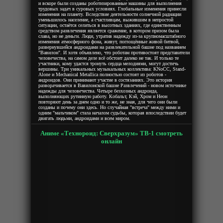
и вскоре были созданы роботизированные машины для выполнения
трудовых задач в суровых условиях. Глобальные изменения принесли
изменения на планету. Вследствие деятельности солнечной радиации
уменьшилось население, а счастливцам, выжившим в непростой
ситуации, остаётся селиться в высотных зданиях, где единственным
средством развлечения является сражение, в котором призом была
слава, но не деньги. Люди, утратив надежду из-за крупномасштабного
изменения атмосферного фона, живут, поглощённые живой битвой,
развернувшейся андроидами на развлекательной башне под названием
"Вавилон". И хотя объявлено, что роботам противостоят представители
человечества, на самом деле всё обстоит далеко не так. И только те
участники, кому удастся тронуть сердца мелодиями, могут достичь
вершины. Три уникальных музыкальных коллектива: KNoCC, Stand-
Alone и Mechanical Metallica полностью состоят из роботов -
андроидов. Они принимают участие в состязаниях. Это история
разворачивается в Вавилонской башне Развлечений - новом источнике
надежды для человечества. Четыре безхозных андроида,
выполняющих рутинную работу. Кобальт, Кэй, Хром и Неон
повторяют день за днем одно и то же, не зная, для чего они были
созданы и почему они здесь. Но случайная "встреча" между ними и
одним "мальчиком" стала началом судьбы, которая впоследствии будет
двигать людьми, андроидами и всем миром.
Аниме «Технороид: Сверхразум» ТВ-1 смотреть
онлайн