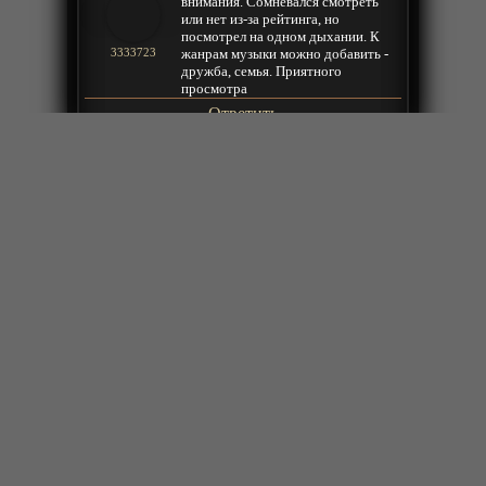
внимания. Сомневался смотреть
или нет из-за рейтинга, но
посмотрел на одном дыхании. К
жанрам музыки можно добавить -
3333723
дружба, семья. Приятного
просмотра
Ответить
2023-01-05 14:41:31
Япошки подсели на тяжелую дурь,
иногда и китайцам барыжат
Мелитан29
Ответить
2023-01-05 13:20:29
Интересно зачем заморачиваться и
выпускать Тупых Андроидов.
Iguana
Ответить
2023-01-05 08:53:57
Последнее время японская
анимация сходит на нет.Тупость гг