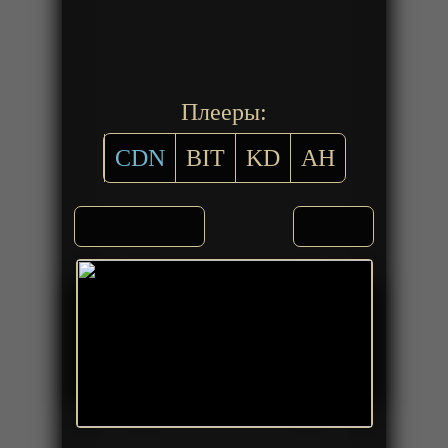
Плееры:
CDN
BIT
KD
AH