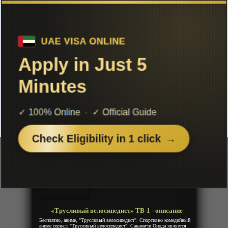
Чтобы не терять с нами связь,
подписывайся на наш
Telegram
«Трусливый велосипедист» ТВ-1
Добавленно: 07 января 2020 | Серии: [38 из 38]
Yowamushi Pedal
Год:
2013
Жанр:
Комедия, Спорт, Драма, Сенен
Продолжительность:
38 эпизодов
Страна:
Япония
Режиссёр:
Осаму Набэсима
Озвучка:
Anidub
«Трусливый велосипедист» ТВ-1 - описание
Бесплатно, аниме, "Трусливый велосипедист". Спортивно комедийный
аниме сериал: "Трусливый велосипедист". Сакамичи Онода является