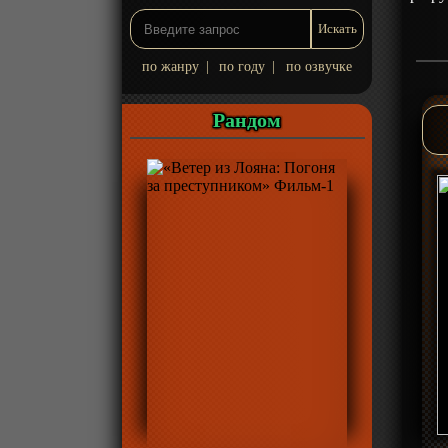
по жанру
|
по году
|
по озвучке
Рандом