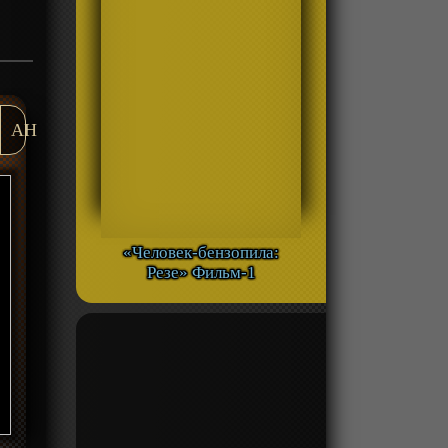
AH
«Человек-бензопила:
Резе» Фильм-1