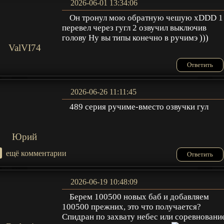
2026-06-01 13:34:06
Он тронул мою обратную чешую xDDD 1
перевел через гугл 2 озвучил выключив
голову Ну вы типы конечно в ручимэ )))
ValVI74
Ответить
2026-06-26 11:11:45
489 серия ручиме-вместо озвучки гул
Юрий
+
ещё комментарии
Ответить
2026-06-19 10:48:09
Берем 100500 новых баб и добавляем
100500 прежних, это что получается?
Спидран по захвату небес или соревновани