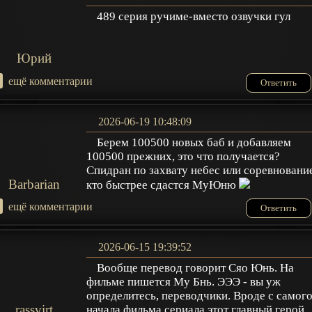
489 серия ручиме-вместо озвучки гул
Юрий
+
ещё комментарии
Ответить
2026-06-19 10:48:09
Берем 100500 новых баб и добавляем
100500 прежних, это что получается?
Спидран по захвату небес или соревновани
Barbarian
кто быстрее сдастся МуЮню
+
ещё комментарии
Ответить
2026-06-15 19:39:52
Вообще перевод говорит Сяо Юнь. На
фильме пишется Му Бнь. ЭЭЭ - вы уж
определитесь, переводчики. Вроде с самог
rassvirt
начала фильма сериала этот главный герой