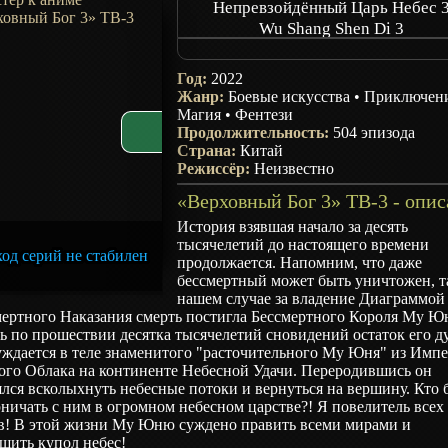
Непревзойдённый Царь Небес 
Wu Shang Shen Di 3
Supreme God Emperor 3
无上神帝 3
Год:
2022
Жанр:
Боевые искусства
•
Приключен
Магия
•
Фентези
Продолжительность:
504 эпизода
Страна:
Китай
Режиссёр:
Неизвестно
История взявшая начало за десять
тысячелетий до настоящего времени
од серий не стабилен
продолжается. Напомним, что даже
бессмертный может быть уничтожен, т
нашем случае за владение Диаграммой
мертного Наказания смерть постигла Бессмертного Короля Му Ю
ь по прошествии десятка тысячелетий сновидений остаток его 
уждается в теле знаменитого "расточительного Му Юня" из Имп
го Облака на континенте Небесной Удачи. Переродившись он
лся всколыхнуть небесные потоки и вернуться на вершину. Кто 
ничать с ним в огромном небесном царстве?! Я повелитель всех
в! В этой жизни Му Юню суждено править всеми мирами и
шить купол небес!