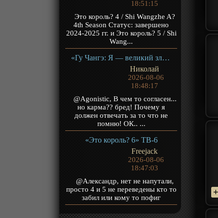
18:51:15
Это король? 4 / Shi Wangzhe A?
4th Season Статус: завершено
2024-2025 гг. и Это король? 5 / Shi
Wang...
«Гу Чангэ: Я — великий злодей Небесной Судьбы» ТВ-1
Николай
2026-08-06
18:48:17
@Agonistic, В чем то согласен...
но карма?? бред! Почему я
должен отвечать за то что не
помню! ОК.. ...
«Это король? 6» ТВ-6
Freejack
2026-08-06
18:47:03
@Александр, нет не напутали,
просто 4 и 5 не переведены кто то
забил или кому то пофиг