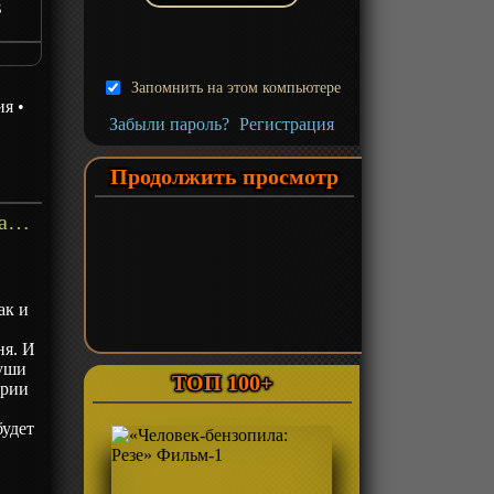
3
Запомнить на этом компьютере
ия
•
Забыли пароль?
Регистрация
Продолжить просмотр
«Верховный Бог 3» ТВ-3 - описание
ак и
ня. И
души
ТОП 100+
ерии
будет