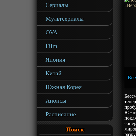
Сериалы
Мультсериалы
OVA
Film
Япония
Китай
Вых
Южная Корея
Бесс
Анонсы
тепер
проб
Южно
Расписание
покля
сопер
Поиск
миро
разру