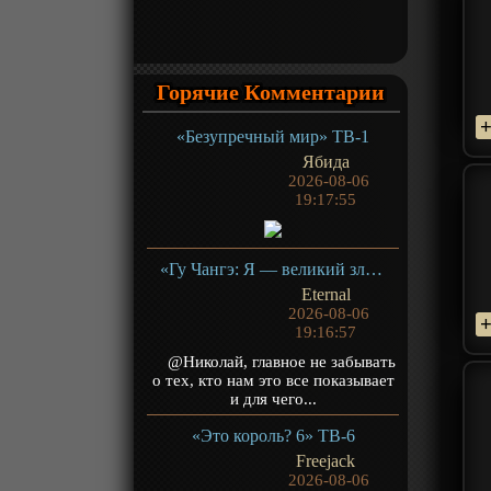
Горячие Комментарии
«Безупречный мир» ТВ-1
Ябида
2026-08-06
19:17:55
«Гу Чангэ: Я — великий злодей Небесной Судьбы» ТВ-1
Eternal
2026-08-06
19:16:57
@Николай, главное не забывать
о тех, кто нам это все показывает
и для чего...
«Это король? 6» ТВ-6
Freejack
2026-08-06