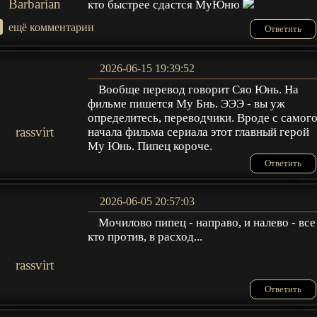
Barbarian
кто быстрее сдастся МуЮню
+
ещё комментарии
Ответить
2026-06-15 19:39:52
Вообще перевод говорит Сяо Юнь. На
фильме пишется Му Бнь. ЭЭЭ - вы уж
определитесь, переводчики. Вроде с самог
rassvirt
начала фильма сериала этот главный герой
Му Юнь. Пипец короче.
Ответить
2026-06-05 20:57:03
Мочилово пипец - направо, и налево - все
кто против, в расход...
rassvirt
Ответить