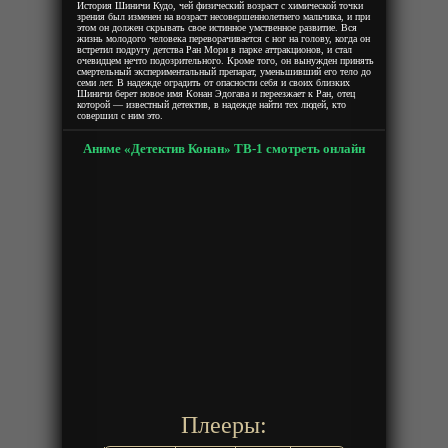
История Шиничи Кудо, чей физический возраст с химической точки
зрения был изменен на возраст несовершеннолетнего мальчика, и при
этом он должен скрывать свое истинное умственное развитие. Вся
жизнь молодого человека переворачивается с ног на голову, когда он
встретил подругу детства Ран Мори в парке аттракционов, и стал
очевидцем нечто подозрительного. Кроме того, он вынужден принять
смертельный экспериментальный препарат, уменьшивший его тело до
семи лет. В надежде оградить от опасности себя и своих близких
Шиничи берет новое имя Конан Эдогава и переезжает к Ран, отец
которой — известный детектив, в надежде найти тех людей, кто
совершил с ним это.
Аниме «Детектив Конан» ТВ-1 смотреть онлайн
Плееры: