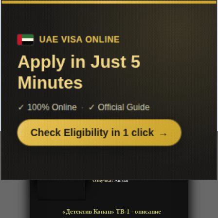
Чтобы не терять с нами связь,
подписывайся на наш
Telegram
«Детектив Конан» ТВ-1
Добавленно: 01 августа 2026 | Серии: [1209 из 900+]
До выхода серии осталось
07:07:17:50
Detective Conan
Год:
1996
Жанр:
Сенен, Приключения, Комедия,
Детектив, Полиция
Продолжительность:
900+ эпизодов
Страна:
Япония
Режиссёр:
Кэндзи Кодама
Озвучка:
Anistar
«Детектив Конан» ТВ-1 - описание