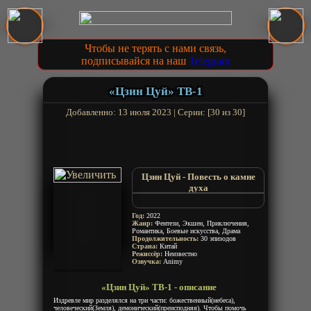
Чтобы не терять с нами связь,
подписывайся на наш
Telegram
«Цзин Цуй» ТВ-1
Добавленно: 13 июля 2023 | Серии: [30 из 30]
Цзин Цуй - Повесть о камне
духа
Лазурный кристалл почтенного
божества
Год:
2022
晶翠仙尊
Жанр:
Фентези, Экшен, Приключения,
Романтика, Боевые искусства, Драма
Jing Cui
Продолжительность:
30 эпизодов
Страна:
Китай
Режиссёр:
Неизвестно
Озвучка:
Animy
«Цзин Цуй» ТВ-1 - описание
Издревле мир разделялся на три части: божественный(небеса),
человеческий(Земля), демонический(преисподняя). Чтобы помочь