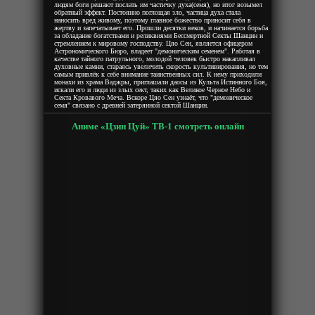
людям боги решают послать им частичку духа(семя), но итог возымел
обратный эффект. Постоянно поглощая зло, частица духа стала
наносить вред живому, поэтому главное божество приносит себя в
жертву и запечатывает его. Прошли десятки веков, и начинается борьба
за обладание богатствами и реликвиями Бессмертной Секты Шанцин и
стремлением к мировому господству. Цяо Сен, является офицером
Астрономического Бюро, владеет "демоническим семенем". Работая в
качестве тайного патрульного, молодой человек быстро накапливал
духовные камни, стараясь увеличить скорость культивирования, но тем
самым привлёк к себе внимание таинственных сил. К нему приходили
монахи из храма Ваджры, приглашали даосы из Культа Истинного Боя,
искали его и люди из злых сект, таких как Великое Черное Небо и
Секта Кровавого Меча. Вскоре Цяо Сен узнаёт, что "демоническое
семя" связано с древней затерянной сектой Шанцин.
Аниме «Цзин Цуй» ТВ-1 смотреть онлайн