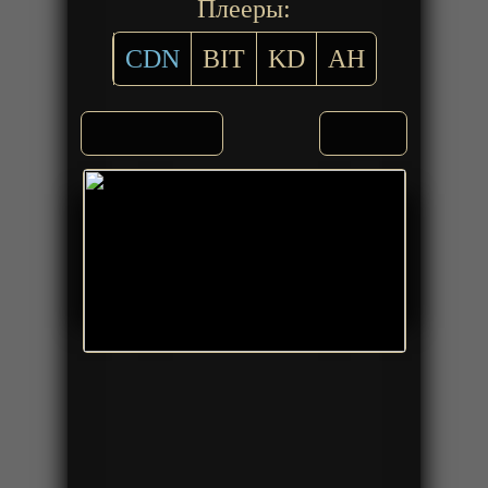
Плееры:
CDN
BIT
KD
AH