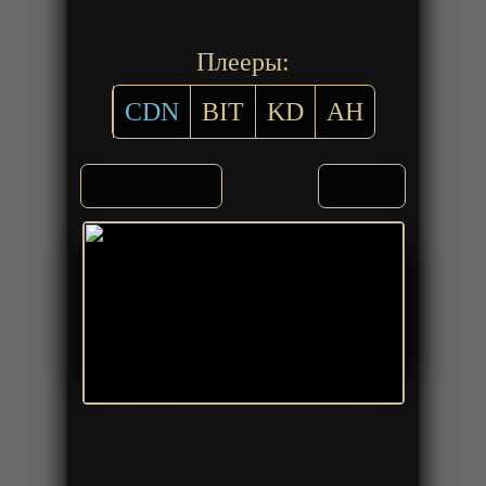
Плееры:
CDN
BIT
KD
AH