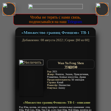
Чтобы не терять с нами связь,
подписывайся на наш
Telegram
«Множество границ Феншэн» ТВ-1
Добавленно: 08 августа 2022 | Серии: [60 из 60]
Wan Yu Feng Shen
万域封神
Год:
2021
Жанр:
Фентези, Экшен, Приключения,
Романтика, Боевые искусства, Драма
Продолжительность:
60 эпизодов
Страна:
Китай
Режиссёр:
Неизвестно
Озвучка:
Animy
«Множество границ Феншэн» ТВ-1 - описание
Род Юнь восемь лет назад претерпел значительные изменения: отец
Юнь Фэй Сюэ, Юнь Тян Ган, и его брат Юнь Фэй Шань погибли во