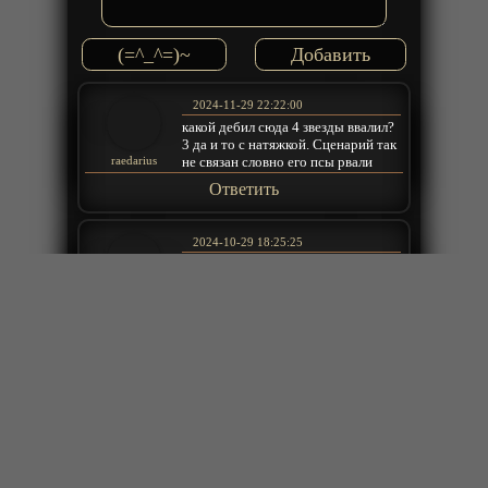
(=^_^=)~
2024-11-29 22:22:00
какой дебил сюда 4 звезды ввалил?
3 да и то с натяжкой. Сценарий так
не связан словно его псы рвали
raedarius
Ответить
2024-10-29 18:25:25
Как можно было бы это такое
писать можно было бы и лутше
зделать
Ярослав
Ответить
2024-10-29 18:24:31
Кароче тот кто придумал это
сценарист просто дибил
Ярослав
Ответить