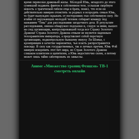
время перевозки драконьей жилы. Молодой Юнь, незадолго до этого
сумевший подавить фантом в собственном теле, услышав скорбную
новость о трагической гибели отца и брата, понял, что если он
действительно намерен отомстить за родных и возродить семью Юнь,
то будет вынужден скрывать от посторонних глаз собственную силу. Но
втайне от окружающих молодой человек собирает команду под
названием "Тень" для расследования загадочного дела. В результате
расследования, юноша обнаружил подсказки и, следуя за ними, вышел
на след организации, контролировавшей тогда все Стражу Золотого
Дракона! Стража Золотого Дракона отныне не является надежным
телохранителем императора, а представляет собой порочную
организацию, подконтрольную бывшему евнуху Ли Шэнъи, с
кронпринцем в качестве марионетки, чья власть распространяется
повсюду. В силу как государственных, так и личных причин, Юнь Фэй
намерен искоренить этот бич мира, но Страж Золотого Дракона
слишком влиятелен и щепетилен, а Юнь недостаточно силен, а потому
может лишь тайно саботировать их замыслы.
Аниме «Множество границ Феншэн» ТВ-1
смотреть онлайн