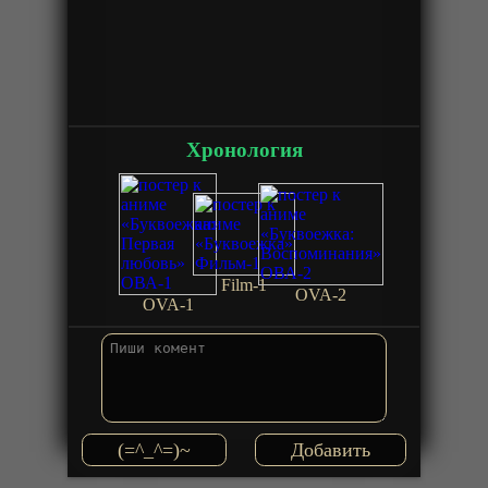
Хронология
Film-1
OVA-2
OVA-1
(=^_^=)~