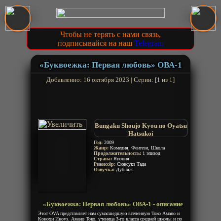
Чтобы не терять с нами связь,
подписывайся на наш
Telegram
«Буквоежка: Первая любовь» ОВА-1
Добавленно: 16 октября 2023 | Серии: [1 из 1]
Bungaku Shoujo Kyou no Oyatsu
Hatsukoi
Год:
2009
Жанр:
Комедия, Фентези, Школа
Продолжительность:
1 эпизод
Страна:
Япония
Режиссёр:
Сюнсукэ Тада
Озвучка:
Дубляж
«Буквоежка: Первая любовь» ОВА-1 - описание
Этот OVA представляет нам сумасшедшую вселенную Токо Амано и
Конохи Иноуэ. Амано Токо, ученица 3-го класса средней школы и по