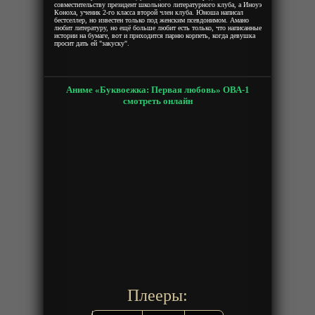
совместительству президент школьного литературного клуба, а Иноуэ
Коноха, ученик 2-го класса второй член клуба. Юноша написал
бестселлер, но известен только под женским псевдонимом. Амано
любит литературу, но ещё больше любит есть только, что написанные
истории на бумаге, вот и приходится парню корпеть, когда девушка
просит дать ей "закуску".
Аниме «Буквоежка: Первая любовь» ОВА-1
смотреть онлайн
Плееры: